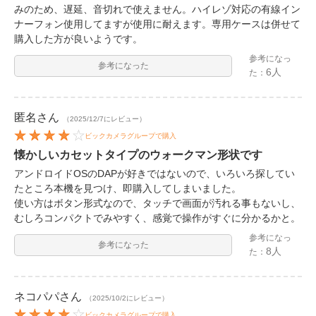
みのため、遅延、音切れで使えません。ハイレゾ対応の有線イン
ナーフォン使用してますが使用に耐えます。専用ケースは併せて
購入した方が良いようです。
参考になっ
参考になった
6人
た：
匿名
さん
（2025/12/7にレビュー）
ビックカメラグループで購入
懐かしいカセットタイプのウォークマン形状です
アンドロイドOSのDAPが好きではないので、いろいろ探してい
たところ本機を見つけ、即購入してしまいました。
使い方はボタン形式なので、タッチで画面が汚れる事もないし、
むしろコンパクトでみやすく、感覚で操作がすぐに分かるかと。
参考になっ
参考になった
8人
た：
ネコパパ
さん
（2025/10/2にレビュー）
ビックカメラグループで購入