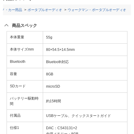
アノ・カー用品
ポータブルオーディオ
ウォークマン・ポータブルオーディオ
商品スペック
本体重量
55g
本体サイズmm
80×54.5×14.5mm
Bluetooth
Bluetooth対応
容量
8GB
SDカード
microSD
バッテリー駆動時
約15時間
間
付属品
USBケーブル、クイックスタートガイド
仕様1
DAC：CS43131×2
内蔵メモリー：8GB