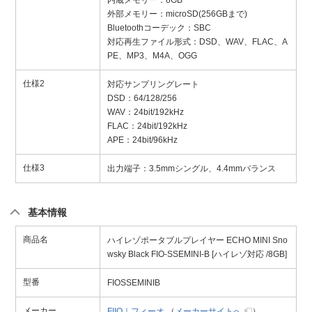
外部メモリー：microSD(256GBまで)
Bluetoothコーデック：SBC
対応再生ファイル形式：DSD、WAV、FLAC、A
PE、MP3、M4A、OGG
仕様2
対応サンプリングレート
DSD：64/128/256
WAV：24bit/192kHz
FLAC：24bit/192kHz
APE：24bit/96kHz
仕様3
出力端子：3.5mmシングル、4.4mmバランス
基本情報
商品名
ハイレゾポータブルプレイヤー ECHO MINI Sno
wsky Black FIO-SSEMINI-B [ハイレゾ対応 /8GB]
型番
FIOSSEMINIB
メーカー
FIIO｜フィーオ
（
メーカーサイトへ
）