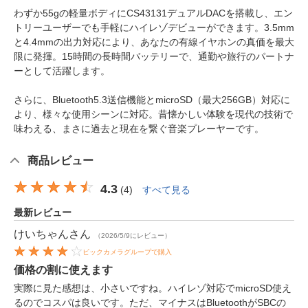
わずか55gの軽量ボディにCS43131デュアルDACを搭載し、エン
トリーユーザーでも手軽にハイレゾデビューができます。3.5mm
と4.4mmの出力対応により、あなたの有線イヤホンの真価を最大
限に発揮。15時間の長時間バッテリーで、通勤や旅行のパートナ
ーとして活躍します。
さらに、Bluetooth5.3送信機能とmicroSD（最大256GB）対応に
より、様々な使用シーンに対応。昔懐かしい体験を現代の技術で
味わえる、まさに過去と現在を繋ぐ音楽プレーヤーです。
商品レビュー
4.3
(
4
)
すべて見る
最新レビュー
けいちゃん
さん
（2026/5/9にレビュー）
ビックカメラグループで購入
価格の割に使えます
実際に見た感想は、小さいですね。ハイレゾ対応でmicroSD使え
るのでコスパは良いです。ただ、マイナスはBluetoothがSBCの