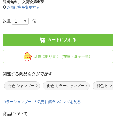
送料無料、
入荷次第出荷
お届け先を変更する
数量
個
カートに入れる
店舗に取り置く（在庫・展示一覧）
関連する商品をタグで探す
褪色 シャンプー
褪色 カラーシャンプー
褪色 ピン
カラーシャンプー 人気売れ筋ランキングを見る
商品について