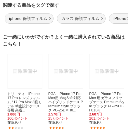
関連する商品をタグで探す
iphone 保護フィルム
ガラス 保護フィルム
iPhone
ご一緒にいかがですか？よく一緒に購入されている商品は
こちら！
トリニティ iPhone
PGA iPhone 17 Pro
PGA iPhone 17 Pro
17 Pro レンズフィル
Max用 MagSafe対応
Max 用 ガラスフリッ
ム / 17 Pro Max 3眼モ
ハイブリッドケース P
プケース Premium Sty
デル 精密設計ケース
remium Style ブラッ
le ブラック PG-25DG
専用 高透...
ク PG-25DMH0...
F01BK
1,000円
2,570円
2,607円
100ポイント
257ポイント
261ポイント
在庫あり
在庫あり
在庫あり
(3)
(3)
(5)