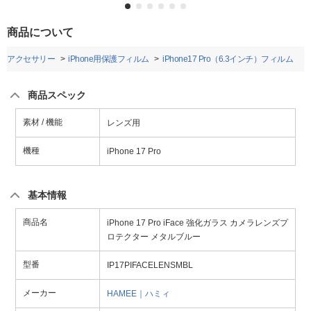
商品について
honeアクセサリー
iPhone用保護フィルム
iPhone17 Pro（6.3インチ）フィルム
商品スペック
素材 / 機能
レンズ用
機種
iPhone 17 Pro
基本情報
商品名
iPhone 17 Pro iFace 強化ガラス カメラレンズプ
ロテクター メタルブルー
型番
IP17PIFACELENSMBL
メーカー
HAMEE｜ハミィ