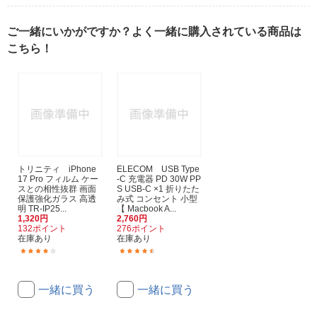
ご一緒にいかがですか？よく一緒に購入されている商品は
こちら！
トリニティ iPhone
ELECOM USB Type
17 Pro フィルム ケー
-C 充電器 PD 30W PP
スとの相性抜群 画面
S USB-C ×1 折りたた
保護強化ガラス 高透
み式 コンセント 小型
明 TR-IP25...
【 Macbook A...
1,320円
2,760円
132ポイント
276ポイント
在庫あり
在庫あり
(5)
(12)
一緒に買う
一緒に買う