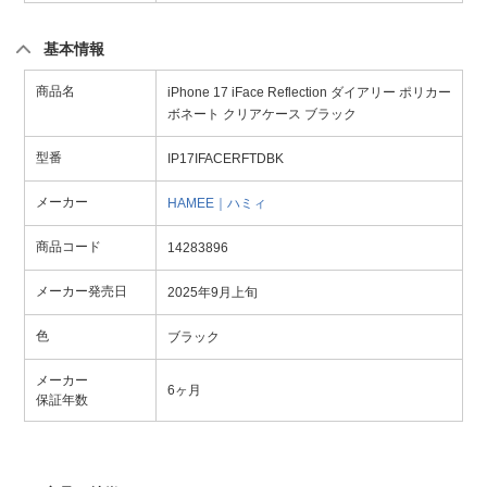
基本情報
商品名
iPhone 17 iFace Reflection ダイアリー ポリカー
ボネート クリアケース ブラック
型番
IP17IFACERFTDBK
メーカー
HAMEE｜ハミィ
商品コード
14283896
メーカー発売日
2025年9月上旬
色
ブラック
メーカー
6ヶ月
保証年数