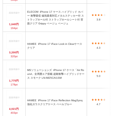
ELECOM
iPhone 17 ケース ハイブリッド カバ
ー 衝撃吸収 磁気吸着対応メタルステッカー付 ス
ハ
トラップホール付 ストラップホールシート付 背
3.8
面クリア Grippy ベージュ ベージュ
1,640円
164pt
HAMEE
iPhone 17 iFace Look in Clearケース
ハ
クリア
4.3
3,200円
320pt
MSソリューションズ
iPhone 17 ケース「Air Ro
ハ
und」全周囲エア搭載 超耐衝撃ハイブリッドケー
5.0
ス スモーク LN-IM25CAI1SM
1,775円
178pt
HAMEE
iPhone 17 iFace Reflection MagSynq
ハ
強化ガラスクリアケース ペールブルー
4.7
4,021円
403pt