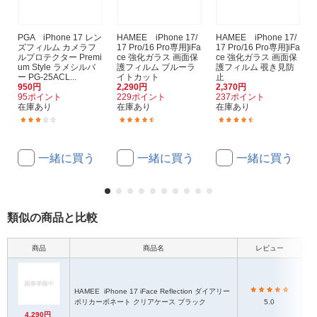
PGA iPhone 17 レン
HAMEE iPhone 17/
HAMEE iPhone 17/
ズフィルム カメラフ
17 Pro/16 Pro専用]iFa
17 Pro/16 Pro専用]iFa
ルプロテクター Premi
ce 強化ガラス 画面保
ce 強化ガラス 画面保
um Style ラメシルバ
護フィルム ブルーラ
護フィルム 覗き見防
ー PG-25ACL...
イトカット
止
950円
2,290円
2,370円
95ポイント
229ポイント
237ポイント
在庫あり
在庫あり
在庫あり
(2)
(13)
(13)
一緒に買う
一緒に買う
一緒に買う
類似の商品と比較
商品
商品名
レビュー
HAMEE
iPhone 17 iFace Reflection ダイアリー
ハ
ポリカーボネート クリアケース ブラック
5.0
4,290円