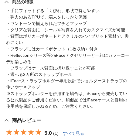
商品の特徴
・手にフィットする「くびれ」形状で持ちやすい
・弾力のあるTPUで、端末をしっかり保護
・ワントーンで揃えられたフチとフラップ
・クリアな背面に、シールや写真を入れてカスタマイズが可能
・背面はポリカーボネートとアクリルのハイブリッド素材で、割
れにくい
・フラップにはカードポケット（1枚収納）付き
・Reflectionシリーズ等のiFaceアクセサリーと一緒にカラーコー
デが楽しめる
・フラップはケース背面に折り返すことが可能
・選べる2カ所のストラップホール
・iFaceストラップホルダー専用設計でショルダーストラップの
使いやすさアップ
※ストラップホルダーを併用する場合は、iFaceから発売してい
る公式製品をご使用ください。類似品ではiFaceケースと併用の
使用感を保証しかねるため、ご注意ください。
商品レビュー
5.0
(
1
)
すべて見る