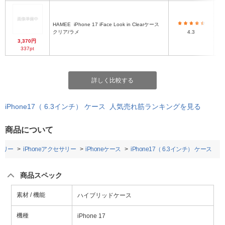
HAMEE
iPhone 17 iFace Look in Clearケース
ハ
クリア/ラメ
4.3
3,370円
337pt
詳しく比較する
iPhone17（ 6.3インチ） ケース 人気売れ筋ランキングを見る
商品について
サリー
iPhoneアクセサリー
iPhoneケース
iPhone17（ 6.3インチ） ケース
商品スペック
素材 / 機能
ハイブリッドケース
機種
iPhone 17