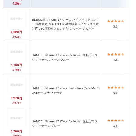
429pt
ELECOM
iPhone 17 ケース ハイブリッド カバ
ハ
ー 衝撃吸収 MAGKEEP 磁力吸着ワイヤレス充電
5.0
対応 360度回転スタンド付 シルバー シルバー
2,620円
262pt
HAMEE
iPhone 17 iFace Reflection強化ガラス
ハ
クリアケース ペールブルー
4.8
3,760円
376pt
HAMEE
iPhone 17 iFace First Class Cafe MagS
ハ
ynqケース カフェラテ
5.0
3,970円
397pt
HAMEE
iPhone 17 iFace Reflection強化ガラス
ハ
クリアケース グレー
4.8
3,960円
396pt