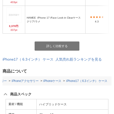
403pt
HAMEE
iPhone 17 iFace Look in Clearケース
ハ
クリア/ラメ
4.3
3,370円
337pt
詳しく比較する
iPhone17（ 6.3インチ） ケース 人気売れ筋ランキングを見る
商品について
サリー
iPhoneアクセサリー
iPhoneケース
iPhone17（ 6.3インチ） ケース
商品スペック
素材 / 機能
ハイブリッドケース