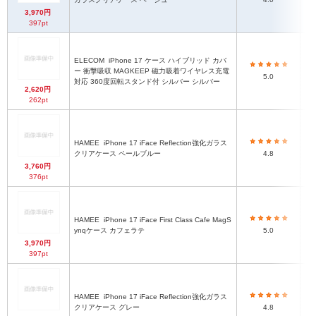
3,970円
397pt
ELECOM
iPhone 17 ケース ハイブリッド カバ
ハ
ー 衝撃吸収 MAGKEEP 磁力吸着ワイヤレス充電
5.0
対応 360度回転スタンド付 シルバー シルバー
2,620円
262pt
HAMEE
iPhone 17 iFace Reflection強化ガラス
ハ
クリアケース ペールブルー
4.8
3,760円
376pt
HAMEE
iPhone 17 iFace First Class Cafe MagS
ハ
ynqケース カフェラテ
5.0
3,970円
397pt
HAMEE
iPhone 17 iFace Reflection強化ガラス
ハ
クリアケース グレー
4.8