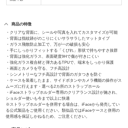
商品の特徴
・クリアな背面に、シールや写真を入れてカスタマイズが可能
・背面は指紋跡がのこりにくいサラサラしたマットタイプ
・ガラス飛散防止加工で、万が一の破損も安心
・手にしっかりフィットする「くびれ」形状で持ちやすさ抜群
・背面は強化ガラス、表面硬度9Hで傷が付きにくい
・強化ガラス複合材と弾力あるTPUで、端末をしっかり保護
・画面とカメラを守る、フチ高設計
・シンメトリーなフチ高設計で背面のガタつきを防ぐ
・ケースを装着したまま、サイドボタンやカメラ機能の操作がス
ムーズに行えます・選べる2カ所のストラップホール
・iFaceストラップホルダー専用のクリアランス設計が施され、
ショルダー使いも今まで以上に快適
※ストラップホルダーを併用する場合は、iFaceから発売してい
る公式製品をご使用ください。類似品ではiFaceケースと併用の
使用感を保証しかねるため、ご注意ください。