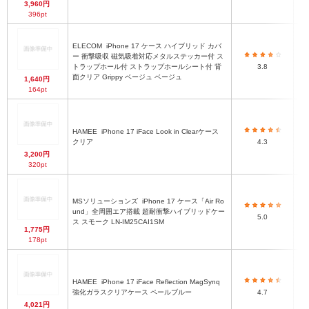
3,960円
396pt
ELECOM
iPhone 17 ケース ハイブリッド カバ
ー 衝撃吸収 磁気吸着対応メタルステッカー付 ス
ハ
トラップホール付 ストラップホールシート付 背
3.8
面クリア Grippy ベージュ ベージュ
1,640円
164pt
HAMEE
iPhone 17 iFace Look in Clearケース
ハ
クリア
4.3
3,200円
320pt
MSソリューションズ
iPhone 17 ケース「Air Ro
ハ
und」全周囲エア搭載 超耐衝撃ハイブリッドケー
5.0
ス スモーク LN-IM25CAI1SM
1,775円
178pt
HAMEE
iPhone 17 iFace Reflection MagSynq
ハ
強化ガラスクリアケース ペールブルー
4.7
4,021円