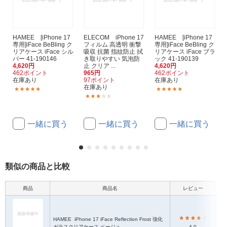
HAMEE [iPhone 17
ELECOM iPhone 17
HAMEE [iPhone 17
専用]iFace BeBling ク
フィルム 高透明 衝撃
専用]iFace BeBling ク
リアケース iFace シル
吸収 抗菌 指紋防止 拭
リアケース iFace ブラ
バー 41-190146
き取りやすい 気泡防
ック 41-190139
4,620円
止 クリア ...
4,620円
462ポイント
965円
462ポイント
在庫あり
97ポイント
在庫あり
在庫あり
(1)
(1)
(1)
一緒に買う
一緒に買う
一緒に買う
類似の商品と比較
商品
商品名
レビュー
HAMEE
iPhone 17 iFace Reflection Frost 強化
ハ
ガラスクリアケース ベージュ
4.0