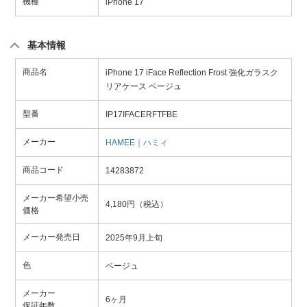
機種
iPhone 17
基本情報
商品名
iPhone 17 iFace Reflection Frost 強化ガラスク
リアケース ベージュ
型番
IP17IFACERFTFBE
メーカー
HAMEE｜ハミィ
商品コード
14283872
メーカー希望小売
4,180円（税込）
価格
メーカー発売日
2025年9月上旬
色
ベージュ
メーカー
6ヶ月
保証年数