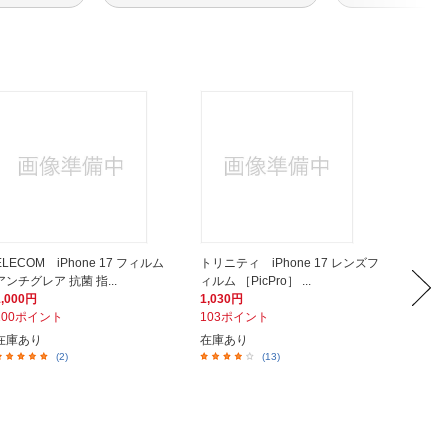
ELECOM iPhone 17 フィルム
トリニティ iPhone 17 レンズフ
トリニティ
アンチグレア 抗菌 指...
ィルム ［PicPro］ ...
L INVIS
1,000円
1,030円
2,180
100ポイント
103ポイント
218ポ
在庫あり
在庫あり
在庫あ
(2)
(13)