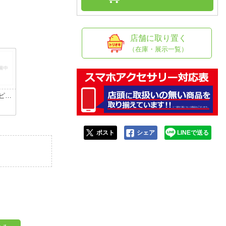
人窓口
R情報
店舗に取り置く
（在庫・展示一覧）
nglish / 中文
ピン
ポスト
シェア
LINEで送る