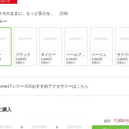
法
よくある質問・お問合せ
I
さそのままに、もっと安心を。
詳細
ご利用規約
グレー
E
ー
ブラック
ネイビー
ペールブル
ベージュ
サクラ
ー
ク
円
3,960円
3,960円
3,760円
3,960円
3,960円
在庫あり
在庫あり
在庫あり
在庫あり
在庫あり
Phone17シリーズのおすすめアクセサリーは
こちら
に購入
7,300
合計
円