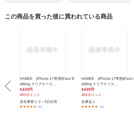
この商品を買った後に買われている商品
 Wirel
HAMEE [iPhone 17専用]iFace B
HAMEE [iPhone 17専用]iFace 
eBling クリアケース...
eBling クリアケース...
4,620円
4,620円
462ポイント
462ポイント
店在庫有り 2～3日出荷
在庫あり
(1)
(1)