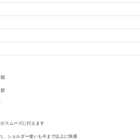
可能
抜群
護
作がスムーズに行えます
され、ショルダー使いも今まで以上に快適