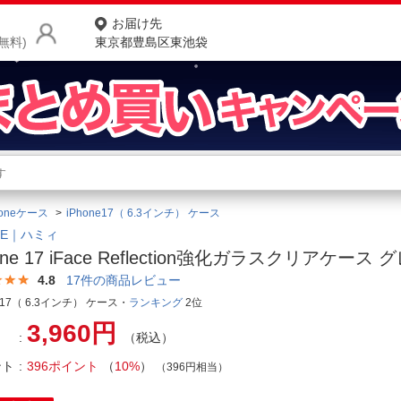
お届け先
無料)
東京都豊島区東池袋
商品をさがす
ランキングからさがす
ネ
honeケース
iPhone17（ 6.3インチ） ケース
カテゴリ一覧からさがす
ポ
EE｜ハミィ
one 17 iFace Reflection強化ガラスクリアケース 
店
4.8
17
件の商品レビュー
お
ne17（ 6.3インチ） ケース・
ランキング
2位
3,960円
お客様サポート
（税込）
ント
396ポイント
（
10%
）
（396円相当）
ご利用ガイド