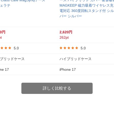
st Class Cafe MagSynqケース
ース ハイブリッド カバー 衝撃吸
ェラテ
MAGKEEP 磁力吸着ワイヤレス充
電対応 360度回転スタンド付 シル
バー シルバー
70円
2,620円
t
262pt
5.0
5.0
ブリッドケース
ハイブリッドケース
ne 17
iPhone 17
詳しく比較する