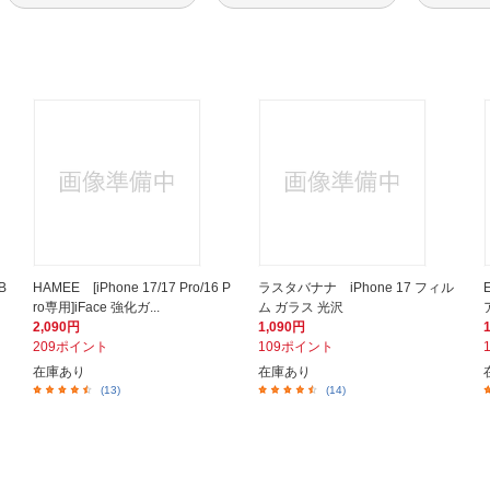
B
HAMEE [iPhone 17/17 Pro/16 P
ラスタバナナ iPhone 17 フィル
ro専用]iFace 強化ガ...
ム ガラス 光沢
2,090円
1,090円
209ポイント
109ポイント
在庫あり
在庫あり
(13)
(14)