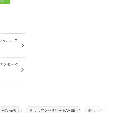
れる
ー
保護フィルム ク
プロテクター ク
eケース 保護
iPhoneアクセサリー HAMEE
iPhoneケース i