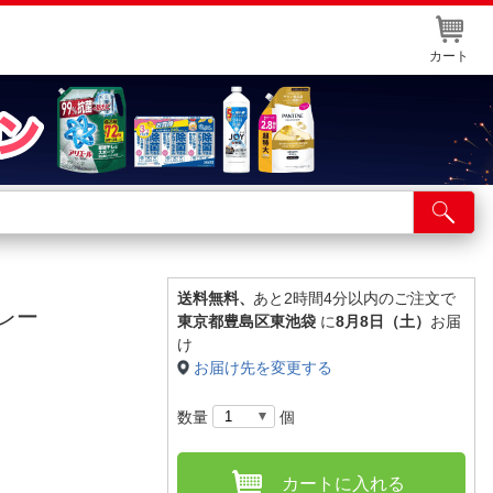
カート
店舗サービス
ット取り置き
イントカードWEB登録
送料無料、
あと2時間4分以内のご注文で
グレー
東京都豊島区東池袋
に
8月8日（土）
お届
舗情報・店舗一覧
け
お届け先を変更する
取り寄せ品入荷状況照会
数量
個
カートに入れる