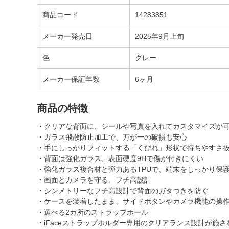
商品コード
14283851
メーカー発売日
2025年9月上旬
色
グレー
メーカー保証年数
6ヶ月
商品の特徴
・クリアな背面に、シールや写真を入れてカスタマイズが
・ガラス飛散防止加工で、万が一の破損も安心
・手にしっかりフィットする「くびれ」形状で持ちやすさ
・背面は強化ガラス、表面硬度9Hで傷が付きにくい
・強化ガラス複合材と弾力あるTPUで、端末をしっかり保
・画面とカメラを守る、フチ高設計
・シンメトリーなフチ高設計で背面のガタつきを防ぐ
・ケースを装着したまま、サイドボタンやカメラ機能の操
・選べる2カ所のストラップホール
・iFaceストラップホルダー専用のクリアランス設計が施