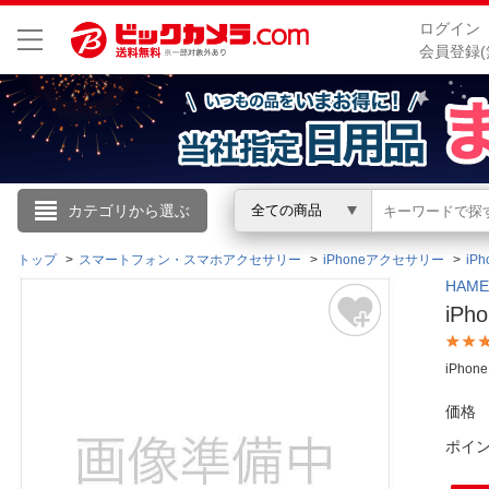
ログイン
会員登録(
こんにちは
カテゴリから選ぶ
全ての商品
ログイン
トップ
スマートフォン・スマホアクセサリー
iPhoneアクセサリー
iP
HAM
iPh
新規会員登録
iPho
会員メニュー
価格
お買いもの履歴
ポイ
閲覧履歴