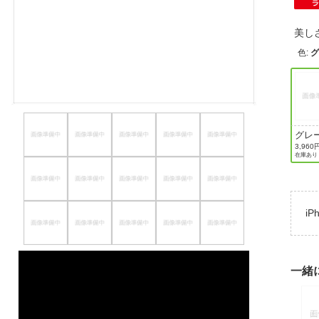
ほしいもの
美し
お知らせ
色
:
グレ
3,960
在庫あり
i
一緒