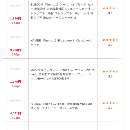
ELECOM
iPhone 17 ケース ハイブリッド カバ
ー 衝撃吸収 磁気吸着対応メタルステッカー付 ス
ハ
トラップホール付 ストラップホールシート付 背
3.8
面クリア Grippy ベージュ ベージュ
1,640円
164pt
HAMEE
iPhone 17 iFace Look in Clearケース
ハ
クリア
4.3
3,200円
320pt
MSソリューションズ
iPhone 17 ケース「Air Ro
ハ
und」全周囲エア搭載 超耐衝撃ハイブリッドケー
5.0
ス スモーク LN-IM25CAI1SM
1,775円
178pt
HAMEE
iPhone 17 iFace Reflection MagSynq
ハ
強化ガラスクリアケース ペールブルー
4.7
4,021円
403pt