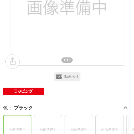
1/15
動画あり
色
：
ブラック