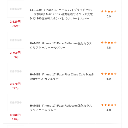
ELECOM
iPhone 17 ケース ハイブリッド カバ
ハ
ー 衝撃吸収 MAGKEEP 磁力吸着ワイヤレス充電
5.0
対応 360度回転スタンド付 シルバー シルバー
2,620円
262pt
HAMEE
iPhone 17 iFace Reflection強化ガラス
ハ
クリアケース ペールブルー
4.8
3,760円
376pt
HAMEE
iPhone 17 iFace First Class Cafe MagS
ハ
ynqケース カフェラテ
5.0
3,970円
397pt
HAMEE
iPhone 17 iFace Reflection強化ガラス
ハ
クリアケース グレー
4.8
3,960円
396pt