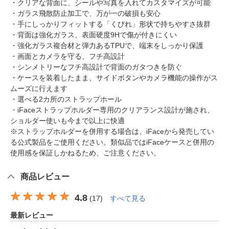
・クリアな背面に、シールや写真を入れてカスタマイズが可能
・ガラス飛散防止加工で、万が一の破損も安心
・手にしっかりフィットする「くびれ」形状で持ちやすさ抜群
・背面は強化ガラス、表面硬度9Hで傷が付きにくい
・強化ガラス複合材と弾力あるTPUで、端末をしっかり保護
・画面とカメラを守る、フチ高設計
・シンメトリーなフチ高設計で背面のガタつきを防ぐ
・ケースを装着したまま、サイドボタンやカメラ機能の操作がス
ムーズに行えます
・選べる2カ所のストラップホール
・iFaceストラップホルダー専用のクリアランス設計が施され、
ショルダー使いも今まで以上に快適
※ストラップホルダーを併用する場合は、iFaceから発売してい
る公式製品をご使用ください。類似品ではiFaceケースと併用の
使用感を保証しかねるため、ご注意ください。
商品レビュー
4.8
(
17
)
すべて見る
最新レビュー