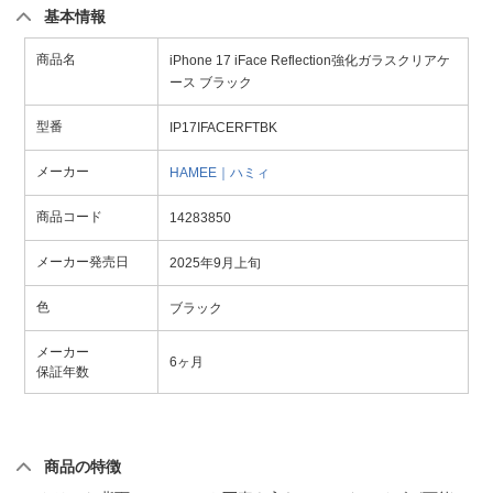
基本情報
商品名
iPhone 17 iFace Reflection強化ガラスクリアケ
ース ブラック
型番
IP17IFACERFTBK
メーカー
HAMEE｜ハミィ
商品コード
14283850
メーカー発売日
2025年9月上旬
色
ブラック
メーカー
6ヶ月
保証年数
商品の特徴