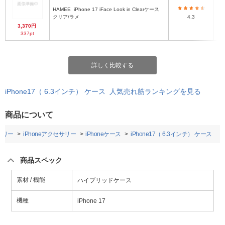
HAMEE
iPhone 17 iFace Look in Clearケース
ハ
クリア/ラメ
4.3
3,370円
337pt
詳しく比較する
iPhone17（ 6.3インチ） ケース 人気売れ筋ランキングを見る
商品について
サリー
iPhoneアクセサリー
iPhoneケース
iPhone17（ 6.3インチ） ケース
商品スペック
素材 / 機能
ハイブリッドケース
機種
iPhone 17