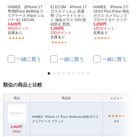
HAMEE [iPhone 17
ELECOM iPhone 17
HAMEE iPhone 17/
専用]iFace BeBling ク
ガラスフィルム 高透
16/16 Plus iFace 強化
リアケース iFace シル
明 ブルーライトカッ
ガラス カメラレンズ
バー 41-190146
ト 強化ガラス 10H 指
プロテクター クリア
4,620円
紋防止 気泡...
1,250円
462ポイント
1,300円
125ポイント
在庫あり
130ポイント
在庫あり
在庫あり
(1)
(4)
(9)
一緒に買う
一緒に買う
一緒に買う
類似の商品と比較
商品
商品名
レビュー
HAMEE
iPhone 17 iFace Reflection強化ガラス
ハ
クリアケース ブラック
4.8
3,960円
396pt