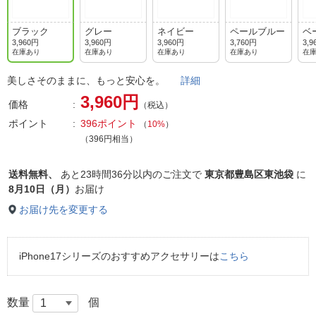
ブラック
グレー
ネイビー
ペールブルー
ベ
3,960円
3,960円
3,960円
3,760円
3,9
在庫あり
在庫あり
在庫あり
在庫あり
在
美しさそのままに、もっと安心を。
詳細
3,960円
価格
（税込）
ポイント
396ポイント
（
10%
）
（396円相当）
送料無料、
あと
23時間36分以内
のご注文で
東京都豊島区東池袋
に
8月10日（月）
お届け
お届け先を変更する
iPhone17シリーズのおすすめアクセサリーは
こちら
数量
個