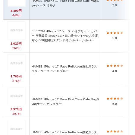
HAMEE
iPhone 17 iFace First Class Cafe MagS
ハ
ynqケース ミルク
5.0
4,400円
440pt
ELECOM
iPhone 17 ケース ハイブリッド カバ
ハ
ー 衝撃吸収 MAGKEEP 磁力吸着ワイヤレス充電
5.0
対応 360度回転スタンド付 シルバー シルバー
2,620円
262pt
HAMEE
iPhone 17 iFace Reflection強化ガラス
ハ
クリアケース ペールブルー
4.8
3,760円
376pt
HAMEE
iPhone 17 iFace First Class Cafe MagS
ハ
ynqケース カフェラテ
5.0
3,970円
397pt
HAMEE
iPhone 17 iFace Reflection強化ガラス
ハ