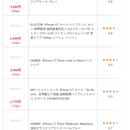
クリアケース グレー
4.8
3,960円
396pt
ELECOM
iPhone 17 ケース ハイブリッド カバ
ー 衝撃吸収 磁気吸着対応メタルステッカー付 ス
ハ
トラップホール付 ストラップホールシート付 背
3.8
面クリア Grippy ベージュ ベージュ
1,640円
164pt
HAMEE
iPhone 17 iFace Look in Clearケース
ハ
クリア
4.3
3,200円
320pt
MSソリューションズ
iPhone 17 ケース「Air Ro
ハ
und」全周囲エア搭載 超耐衝撃ハイブリッドケー
5.0
ス スモーク LN-IM25CAI1SM
1,775円
178pt
HAMEE
iPhone 17 iFace Reflection MagSynq
ハ
強化ガラスクリアケース ペールブルー
4.7