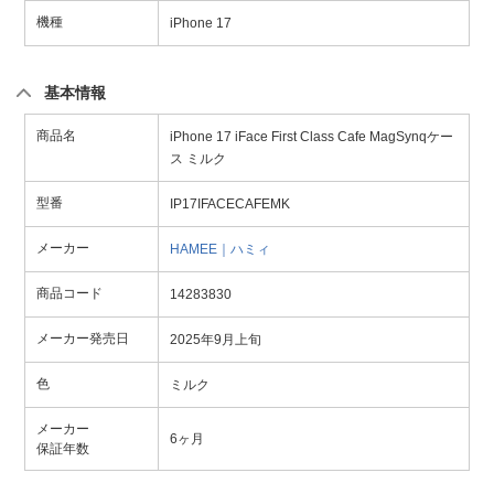
機種
iPhone 17
基本情報
商品名
iPhone 17 iFace First Class Cafe MagSynqケー
ス ミルク
型番
IP17IFACECAFEMK
メーカー
HAMEE｜ハミィ
商品コード
14283830
メーカー発売日
2025年9月上旬
色
ミルク
メーカー
6ヶ月
保証年数