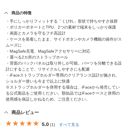
商品の特徴
・手にしっかりフィットする「くびれ」形状で持ちやすさ抜群
・ポリカーボネートとTPU、2つの素材で端末をしっかり保護
・画面とカメラを守るフチ高設計
・ケースを装着したまま、サイドボタンやカメラ機能の操作がス
ムーズに
・MagSafe充電、MagSafeアクセサリーに対応
・選べる2カ所のストラップホール
・背面のバックパネルは取り外しが可能。パーツを分離できる設
計にすることで、リサイクルしやすさにも配慮
・iFaceストラップホルダー専用のクリアランス設計が施され、
ショルダー使いも今まで以上に快適
※ストラップホルダーを併用する場合は、iFaceから発売してい
る公式製品をご使用ください。類似品ではiFaceケースと併用の
使用感を保証しかねるため、ご注意ください。
商品レビュー
5.0
(
1
)
すべて見る