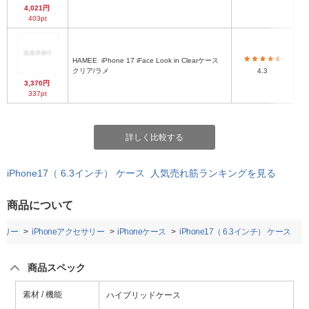
4,021円
403pt
HAMEE
iPhone 17 iFace Look in Clearケース
ハ
クリア/ラメ
4.3
3,370円
337pt
詳しく比較する
iPhone17（ 6.3インチ） ケース 人気売れ筋ランキングを見る
商品について
サリー
iPhoneアクセサリー
iPhoneケース
iPhone17（ 6.3インチ） ケース
商品スペック
素材 / 機能
ハイブリッドケース