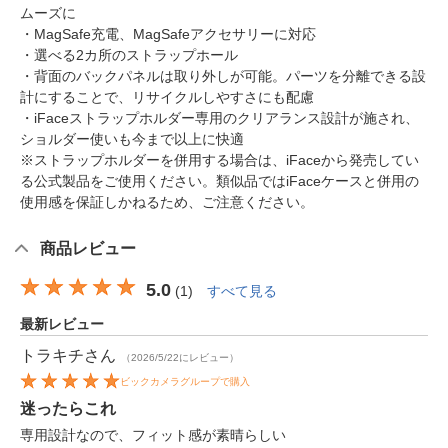
ムーズに
・MagSafe充電、MagSafeアクセサリーに対応
・選べる2カ所のストラップホール
・背面のバックパネルは取り外しが可能。パーツを分離できる設
計にすることで、リサイクルしやすさにも配慮
・iFaceストラップホルダー専用のクリアランス設計が施され、
ショルダー使いも今まで以上に快適
※ストラップホルダーを併用する場合は、iFaceから発売してい
る公式製品をご使用ください。類似品ではiFaceケースと併用の
使用感を保証しかねるため、ご注意ください。
商品レビュー
5.0
(
1
)
すべて見る
最新レビュー
トラキチ
さん
（2026/5/22にレビュー）
ビックカメラグループで購入
迷ったらこれ
専用設計なので、フィット感が素晴らしい