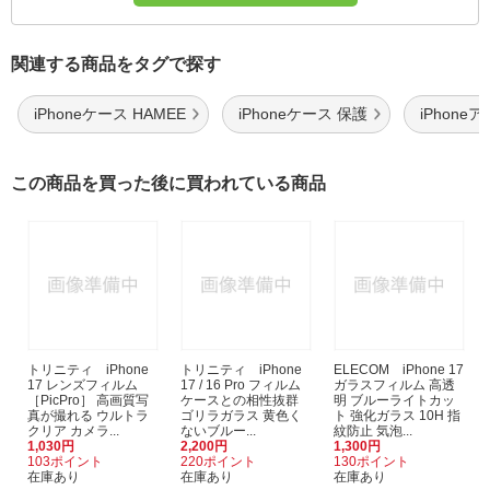
関連する商品をタグで探す
iPhoneケース HAMEE
iPhoneケース 保護
iPhone
この商品を買った後に買われている商品
トリニティ iPhone
トリニティ iPhone
ELECOM iPhone 17
17 レンズフィルム
17 / 16 Pro フィルム
ガラスフィルム 高透
［PicPro］ 高画質写
ケースとの相性抜群
明 ブルーライトカッ
真が撮れる ウルトラ
ゴリラガラス 黄色く
ト 強化ガラス 10H 指
クリア カメラ...
ないブルー...
紋防止 気泡...
1,030円
2,200円
1,300円
103ポイント
220ポイント
130ポイント
在庫あり
在庫あり
在庫あり