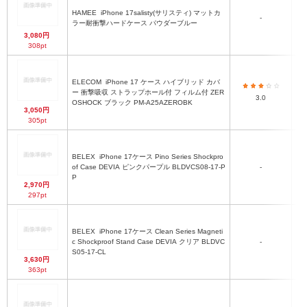
HAMEE
iPhone 17salisty(サリスティ) マットカ
-
ラー耐衝撃ハードケース パウダーブルー
3,080円
308pt
ELECOM
iPhone 17 ケース ハイブリッド カバ
ー 衝撃吸収 ストラップホール付 フィルム付 ZER
3.0
OSHOCK ブラック PM-A25AZEROBK
3,050円
305pt
BELEX
iPhone 17ケース Pino Series Shockpro
of Case DEVIA ピンクパープル BLDVCS08-17-P
-
P
2,970円
297pt
BELEX
iPhone 17ケース Clean Series Magneti
c Shockproof Stand Case DEVIA クリア BLDVC
-
S05-17-CL
3,630円
363pt