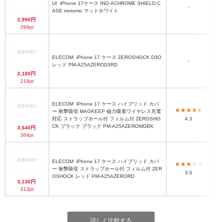
UI
iPhone 17ケース INO-ACHROME SHIELD C
-
ASE motomo マットホワイト
2,990円
299pt
ELECOM
iPhone 17 ケース ZEROSHOCK D3O
-
レッド PM-A25AZEROD3RD
2,180円
218pt
ELECOM
iPhone 17 ケース ハイブリッド カバ
ー 衝撃吸収 MAGKEEP 磁力吸着ワイヤレス充電
対応 ストラップホール付 フィルム付 ZEROSHO
4.3
CK ブラック ブラック PM-A25AZEROMGBK
3,640円
364pt
ELECOM
iPhone 17 ケース ハイブリッド カバ
ー 衝撃吸収 ストラップホール付 フィルム付 ZER
3.0
OSHOCK レッド PM-A25AZERORD
3,130円
313pt
詳しく比較する