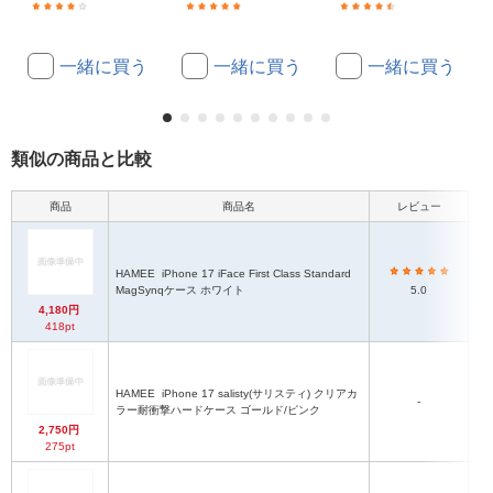
(13)
(7)
(9)
一緒に買う
一緒に買う
一緒に買う
類似の商品と比較
商品
商品名
レビュー
HAMEE
iPhone 17 iFace First Class Standard
MagSynqケース ホワイト
5.0
4,180円
418pt
HAMEE
iPhone 17 salisty(サリスティ) クリアカ
-
ラー耐衝撃ハードケース ゴールド/ピンク
2,750円
275pt