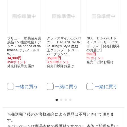
フリュー 塗装済み完
グッドスマイルカンパ
NOL DIZ-72-01 ト
成品 1/7 機動戦艦ナデ
ニー HAGANE WOR
イ・ストーリー バス
シコ -The prince of da
KS King’s Style 魔動
ボール2 【発売日以降
rkness- ホシノ・ルリ
王グランゾート スー
のお届け】
Wル...
パーグランゾ...
590円
34,980円
35,000円
59ポイント
350ポイント
3,500ポイント
発売日以降お届け
発売日以降お届け
発売日以降お届け
一緒に買う
一緒に買う
一緒に買う
※発送完了後のお客様都合による返品は不可とさせて頂きま
す。
※パッケージは商品本体の保護材ですので、本体に影響を及ぼ