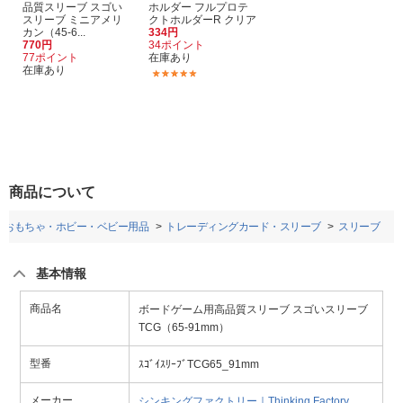
品質スリーブ スゴい
ホルダー フルプロテ
スリーブ ミニアメリ
クトホルダーR クリア
カン（45-6...
334円
770円
34ポイント
77ポイント
在庫あり
在庫あり
(3)
商品について
おもちゃ・ホビー・ベビー用品
トレーディングカード・スリーブ
スリーブ
基本情報
商品名
ボードゲーム用高品質スリーブ スゴいスリーブ
TCG（65-91mm）
型番
ｽｺﾞｲｽﾘｰﾌﾞTCG65_91mm
メーカー
シンキングファクトリー｜Thinking Factory