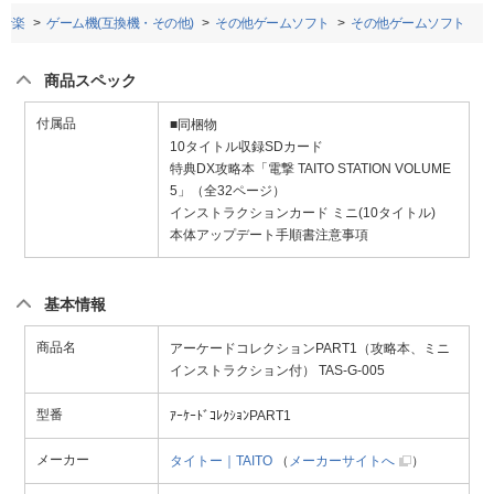
音楽
ゲーム機(互換機・その他)
その他ゲームソフト
その他ゲームソフト
商品スペック
付属品
■同梱物
10タイトル収録SDカード
特典DX攻略本「電撃 TAITO STATION VOLUME
5」（全32ページ）
インストラクションカード ミニ(10タイトル)
本体アップデート手順書注意事項
基本情報
商品名
アーケードコレクションPART1（攻略本、ミニ
インストラクション付） TAS-G-005
型番
ｱｰｹｰﾄﾞｺﾚｸｼｮﾝPART1
メーカー
タイトー｜TAITO
（
メーカーサイトへ
）