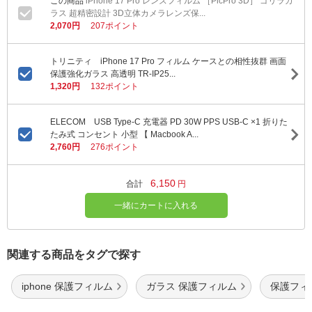
iPhone 17 Pro レンズフィルム ［PicPro 3D］ ゴリラガ
ラス 超精密設計 3D立体カメラレンズ保...
2,070円
207ポイント
トリニティ iPhone 17 Pro フィルム ケースとの相性抜群 画面
保護強化ガラス 高透明 TR-IP25...
1,320円
132ポイント
ELECOM USB Type-C 充電器 PD 30W PPS USB-C ×1 折りた
たみ式 コンセント 小型 【 Macbook A...
2,760円
276ポイント
6,150
合計
円
一緒にカートに入れる
関連する商品をタグで探す
iphone 保護フィルム
ガラス 保護フィルム
保護フィ