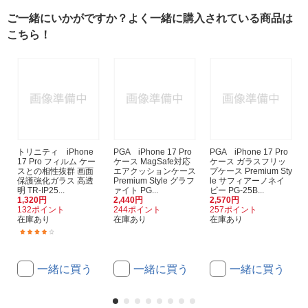
ご一緒にいかがですか？よく一緒に購入されている商品は
こちら！
トリニティ iPhone
PGA iPhone 17 Pro
PGA iPhone 17 Pro
17 Pro フィルム ケー
ケース MagSafe対応
ケース ガラスフリッ
スとの相性抜群 画面
エアクッションケース
プケース Premium Sty
保護強化ガラス 高透
Premium Style グラフ
le サフィアーノネイ
明 TR-IP25...
ァイト PG...
ビー PG-25B...
1,320円
2,440円
2,570円
132ポイント
244ポイント
257ポイント
在庫あり
在庫あり
在庫あり
(7)
一緒に買う
一緒に買う
一緒に買う