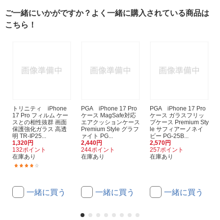
ご一緒にいかがですか？よく一緒に購入されている商品は
こちら！
トリニティ iPhone
PGA iPhone 17 Pro
PGA iPhone 17 Pro
17 Pro フィルム ケー
ケース MagSafe対応
ケース ガラスフリッ
スとの相性抜群 画面
エアクッションケース
プケース Premium Sty
保護強化ガラス 高透
Premium Style グラフ
le サフィアーノネイ
明 TR-IP25...
ァイト PG...
ビー PG-25B...
1,320円
2,440円
2,570円
132ポイント
244ポイント
257ポイント
在庫あり
在庫あり
在庫あり
(7)
一緒に買う
一緒に買う
一緒に買う