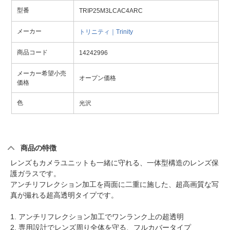
型番
TRIP25M3LCAC4ARC
メーカー
トリニティ｜Trinity
商品コード
14242996
メーカー希望小売
オープン価格
価格
色
光沢
商品の特徴
レンズもカメラユニットも一緒に守れる、一体型構造のレンズ保
護ガラスです。
アンチリフレクション加工を両面に二重に施した、超高画質な写
真が撮れる超高透明タイプです。
1. アンチリフレクション加工でワンランク上の超透明
2. 専用設計でレンズ周り全体を守る、フルカバータイプ