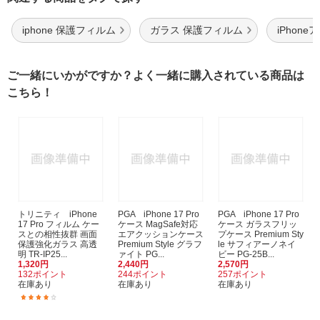
iphone 保護フィルム
ガラス 保護フィルム
iPhone
ご一緒にいかがですか？よく一緒に購入されている商品は
こちら！
トリニティ iPhone
PGA iPhone 17 Pro
PGA iPhone 17 Pro
17 Pro フィルム ケー
ケース MagSafe対応
ケース ガラスフリッ
スとの相性抜群 画面
エアクッションケース
プケース Premium Sty
保護強化ガラス 高透
Premium Style グラフ
le サフィアーノネイ
明 TR-IP25...
ァイト PG...
ビー PG-25B...
1,320円
2,440円
2,570円
132ポイント
244ポイント
257ポイント
在庫あり
在庫あり
在庫あり
(5)