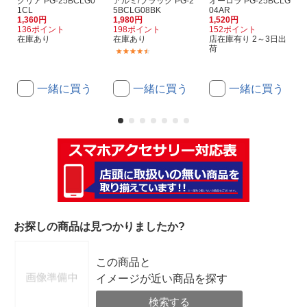
クリア PG-25BCLG0
アルミ/ブラック PG-2
オーロラ PG-25BCLG
1CL
5BCLG08BK
04AR
1,360円
1,980円
1,520円
136ポイント
198ポイント
152ポイント
在庫あり
在庫あり
店在庫有り 2～3日出
荷
(3)
一緒に買う
一緒に買う
一緒に買う
お探しの商品は見つかりましたか?
この商品と
イメージが近い商品を探す
検索する