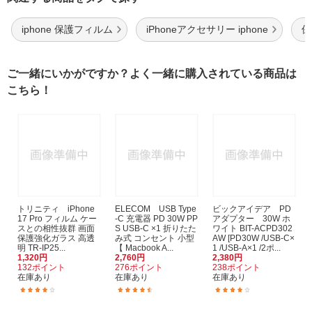
iphone 保護フィルム
iPhoneアクセサリー iphone
保
ご一緒にいかがですか？よく一緒に購入されている商品は
こちら！
トリニティ iPhone
ELECOM USB Type
ビックアイデア PD
17 Pro フィルム ケー
-C 充電器 PD 30W PP
アダプター 30W ホ
スとの相性抜群 画面
S USB-C ×1 折りたた
ワイト BIT-ACPD302
保護強化ガラス 高透
み式 コンセント 小型
AW [PD30W /USB-C×
明 TR-IP25...
【 Macbook A...
1 /USB-A×1 /2ポ...
1,320円
2,760円
2,380円
132ポイント
276ポイント
238ポイント
在庫あり
在庫あり
在庫あり
(7)
(12)
(22)