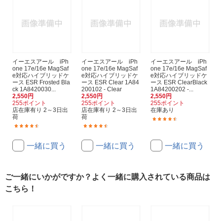
イーエスアール iPh
イーエスアール iPh
イーエスアール iPh
one 17e/16e MagSaf
one 17e/16e MagSaf
one 17e/16e MagSaf
e対応ハイブリッドケ
e対応ハイブリッドケ
e対応ハイブリッドケ
ース ESR Frosted Bla
ース ESR Clear 1A84
ース ESR ClearBlack
ck 1A8420030...
200102 - Clear
1A84200202 -...
2,550円
2,550円
2,550円
255ポイント
255ポイント
255ポイント
店在庫有り 2～3日出
店在庫有り 2～3日出
在庫あり
荷
荷
(5)
(5)
(5)
一緒に買う
一緒に買う
一緒に買う
ご一緒にいかがですか？よく一緒に購入されている商品は
こちら！