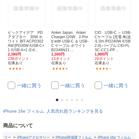
ビックアイデア PD
Anker Japan Anker
CIO USB-C ⇔ USB-
アダプター 30W ホ
Charger (20W、2-Por
Cケーブル [充電 /転送
ワイト BIT-ACPD302
t) with USB-C ＆ USB-
/1.0m /PD240W /USB
AW [PD30W /USB-C×
C ケーブル ホワイト
2.0] パープル CIO-FL
1 /USB-A×1 /2ポ...
B2348N21 ...
SC-CC1-PP ...
2,380円
1,300円
1,980円
238ポイント
13ポイント
20ポイント
在庫あり
在庫あり
在庫あり
(22)
(131)
(2)
一緒に買う
一緒に買う
一緒に買う
iPhone 16e フィルム 人気売れ筋ランキングを見る
商品について
セサリー
iPhoneアクセサリー
iPhone用保護フィルム
iPhone 16e フィルム