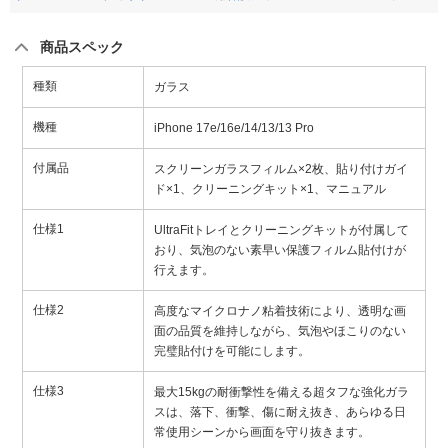
商品スペック
種類
ガラス
機種
iPhone 17e/16e/14/13/13 Pro
付属品
スクリーンガラスフィルム×2枚、貼り付けガイ
ド×1、クリーニングキット×1、マニュアル
仕様1
UltraFitトレイとクリーニングキットが付属して
おり、気泡のない素早い保護フィルム貼付けが
行えます。
仕様2
高度なマイクロナノ粘着技術により、透明な画
面の品質を維持しながら、気泡やほこりのない
完璧貼付けを可能にします。
仕様3
最大15kgの耐衝撃性を備える超タフな強化ガラ
スは、落下、衝撃、傷に耐え抜き、あらゆる日
常使用シーンから画面を守り抜きます。