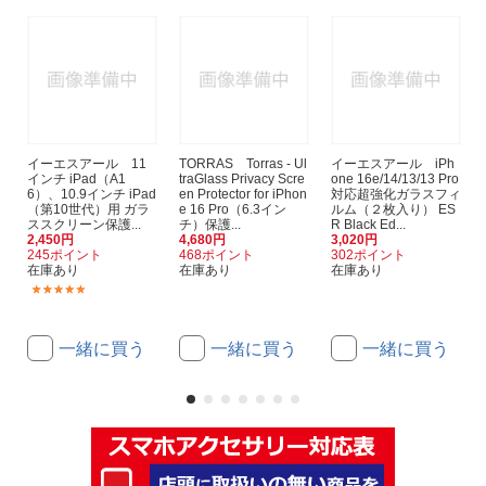
イーエスアール 11
TORRAS Torras - Ul
イーエスアール iPh
インチ iPad（A1
traGlass Privacy Scre
one 16e/14/13/13 Pro
6）、10.9インチ iPad
en Protector for iPhon
対応超強化ガラスフィ
（第10世代）用 ガラ
e 16 Pro（6.3イン
ルム（２枚入り） ES
ススクリーン保護...
チ）保護...
R Black Ed...
2,450円
4,680円
3,020円
245ポイント
468ポイント
302ポイント
在庫あり
在庫あり
在庫あり
(1)
一緒に買う
一緒に買う
一緒に買う