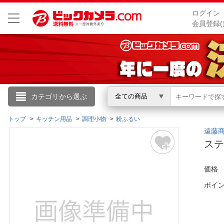
ログイン
会員登録(
こんにちは
カテゴリから選ぶ
全ての商品
ログイン
トップ
キッチン用品
調理小物
粉ふるい
遠藤商事
ステ
新規会員登録
価格
会員メニュー
ポイ
お買いもの履歴
閲覧履歴