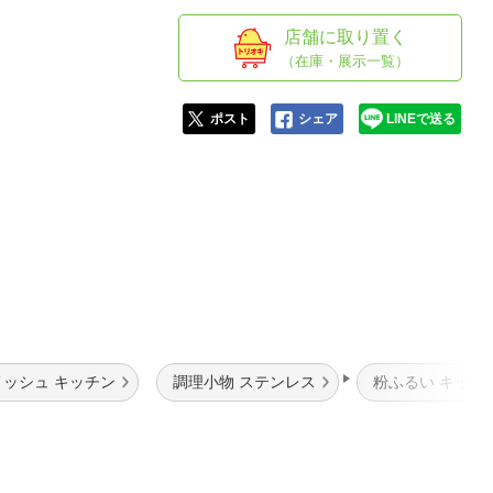
人窓口
店舗に取り置く
R情報
（在庫・展示一覧）
ポスト
シェア
LINEで送る
nglish / 中文
メッシュ キッチン
調理小物 ステンレス
粉ふるい キッチ