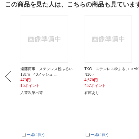
この商品を見た人は、こちらの商品も見ていま
うす用
遠藤商事 ステンレス粉ふるい
TKG ステンレス粉ふるい ＜AK
13cm 40メッシュ ...
N10＞
473円
4,570円
15ポイント
457ポイント
入荷次第出荷
在庫あり
一緒に買う
一緒に買う