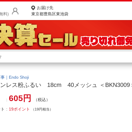
お届け先
無料)
東京都豊島区東池袋
商品をさがす
ランキングからさがす
ネ
カテゴリ一覧からさがす
ポ
｜Endo Shoji
ンレス粉ふるい 18cm 40メッシュ ＜BKN3009
店
605円
（税込）
お
ント
19ポイント
お客様サポート
（19円相当）
ご利用ガイド