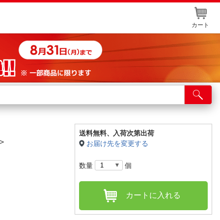
カート
店舗サービス
ット取り置き
イントカードWEB登録
送料無料、
入荷次第出荷
＞
お届け先を変更する
舗情報・店舗一覧
数量
個
取り寄せ品入荷状況照会
カートに入れる