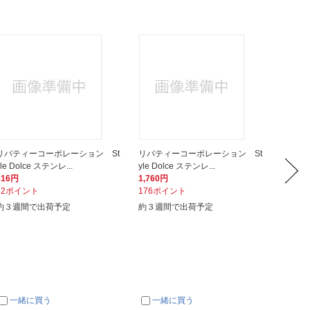
リバティーコーポレーション St
リバティーコーポレーション St
パール
yle Dolce ステンレ...
yle Dolce ステンレ...
茶こし 深
816円
1,760円
484円
82ポイント
176ポイント
49ポイ
約３週間で出荷予定
約３週間で出荷予定
次回入
一緒に買う
一緒に買う
一