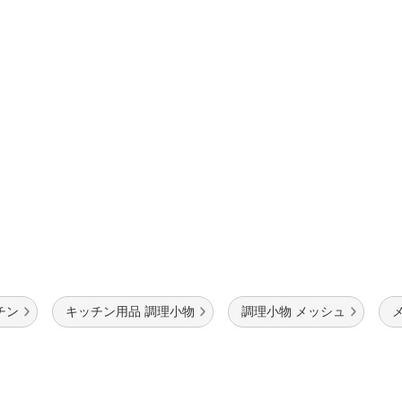
法
よくある質問・お問合せ
I
ご利用規約
E
チン
キッチン用品 調理小物
調理小物 メッシュ