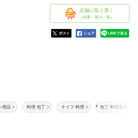
人窓口
店舗に取り置く
R情報
（在庫・展示一覧）
ポスト
シェア
LINEで送る
nglish / 中文
ン用品
料理 包丁
ナイフ 料理
包丁 料理道具