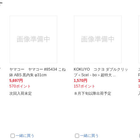
す
イ
ヤマコー ヤマコー #85434 こね
KOKUYO コクヨ ダブルクリッ
鉢 ABS 黒内朱 φ31cm
プ＜Scel－bo＞超特大 ...
5,697円
1,570円
570ポイント
157ポイント
次回入荷未定
８月下旬以降出荷予定
一緒に買う
一緒に買う