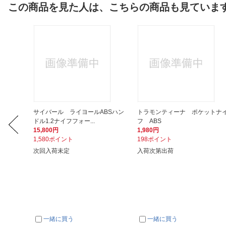
この商品を見た人は、こちらの商品も見ていま
cm
サイバール ライヨールABSハン
トラモンティーナ ポケットナ
ドル1.2ナイフフォー...
フ ABS
15,800円
1,980円
1,580ポイント
198ポイント
次回入荷未定
入荷次第出荷
一緒に買う
一緒に買う