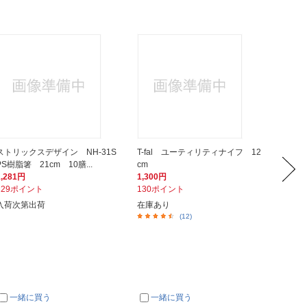
ストリックスデザイン NH-31S
T-fal ユーティリティナイフ 12
T-fa
PS樹脂箸 21cm 10膳...
cm
1,470
1,281円
1,300円
147ポ
129ポイント
130ポイント
在庫あ
入荷次第出荷
在庫あり
(12)
一緒に買う
一緒に買う
一