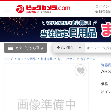
ログイン
会員登録(
こんにちは
カテゴリから選ぶ
全ての商品
ログイン
トップ
キッチン用品
料理道具
包丁・ハサミ
包丁ケース
遠藤商事
AB
新規会員登録
価格
会員メニュー
ポイ
お買いもの履歴
閲覧履歴