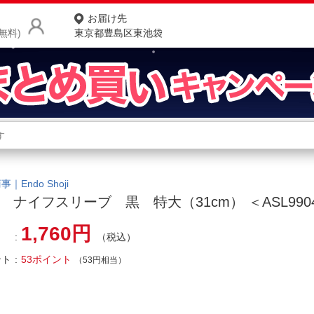
お届け先
無料)
東京都豊島区東池袋
商品をさがす
ランキングからさがす
ネ
カテゴリ一覧からさがす
ポ
｜Endo Shoji
S ナイフスリーブ 黒 特大（31cm） ＜ASL990
店
1,760円
（税込）
お
ント
53ポイント
お客様サポート
（53円相当）
ご利用ガイド