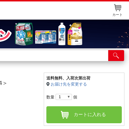
カート
店舗サービス
ット取り置き
イントカードWEB登録
送料無料、
入荷次第出荷
4＞
お届け先を変更する
舗情報・店舗一覧
数量
個
取り寄せ品入荷状況照会
カートに入れる