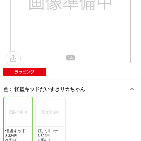
1/5
色
：
怪盗キッドだいすきリカちゃん
怪盗キッドだ
江戸川コナン
いすきリカち
だいすきリカ
3,324円
3,324円
ゃん
ちゃん
在庫あり
在庫あり