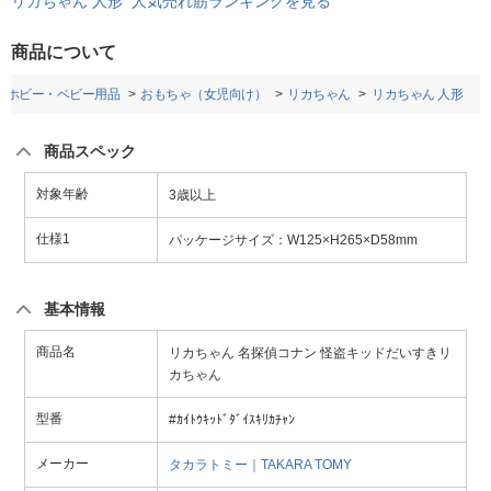
リカちゃん 人形 人気売れ筋ランキングを見る
商品について
・ホビー・ベビー用品
おもちゃ（女児向け）
リカちゃん
リカちゃん 人形
商品スペック
対象年齢
3歳以上
仕様1
パッケージサイズ：W125×H265×D58mm
基本情報
商品名
リカちゃん 名探偵コナン 怪盗キッドだいすきリ
カちゃん
型番
#ｶｲﾄｳｷｯﾄﾞﾀﾞｲｽｷﾘｶﾁｬﾝ
メーカー
タカラトミー｜TAKARA TOMY