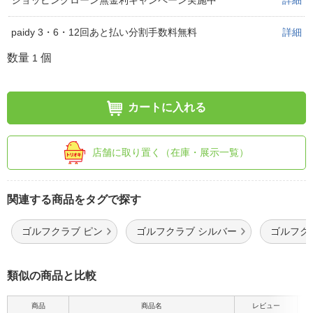
ショッピングローン無金利キャンペーン実施中
詳細
paidy 3・6・12回あと払い分割手数料無料
詳細
数量
個
1
カートに入れる
店舗に取り置く（在庫・展示一覧）
関連する商品をタグで探す
ゴルフクラブ ピン
ゴルフクラブ シルバー
ゴルフク
類似の商品と比較
商品
商品名
レビュー