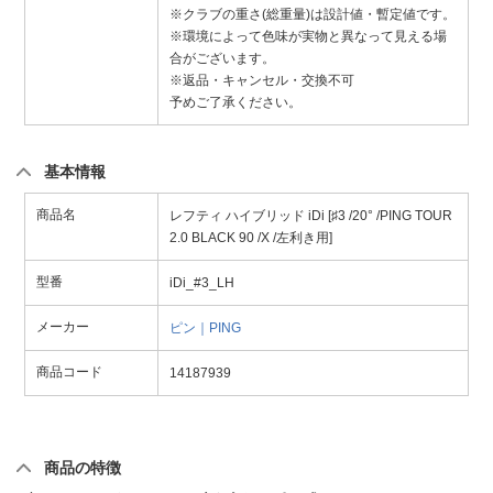
※クラブの重さ(総重量)は設計値・暫定値です。
※環境によって色味が実物と異なって見える場
合がございます。
※返品・キャンセル・交換不可
予めご了承ください。
基本情報
商品名
レフティ ハイブリッド iDi [♯3 /20° /PING TOUR
2.0 BLACK 90 /X /左利き用]
型番
iDi_#3_LH
メーカー
ピン｜PING
商品コード
14187939
商品の特徴