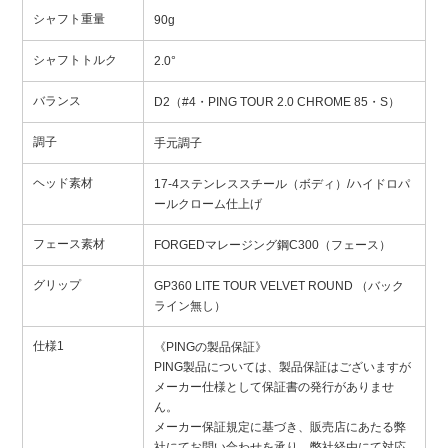
シャフト重量
90g
シャフトトルク
2.0°
バランス
D2（#4・PING TOUR 2.0 CHROME 85・S）
調子
手元調子
ヘッド素材
17-4ステンレススチール（ボディ）/ハイドロパ
ールクローム仕上げ
フェース素材
FORGEDマレージング鋼C300（フェース）
グリップ
GP360 LITE TOUR VELVET ROUND （バック
ライン無し）
仕様1
《PINGの製品保証》
PING製品については、製品保証はございますが
メーカー仕様として保証書の発行がありませ
ん。
メーカー保証規定に基づき、販売店にあたる弊
社にてお問い合わせを承り、弊社経由にて対応