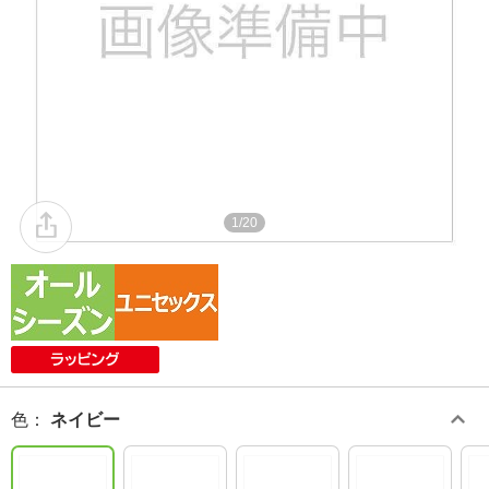
1/20
色
：
ネイビー