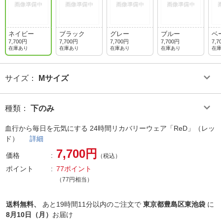
ネイビー
ブラック
グレー
ブルー
ベ
7,700円
7,700円
7,700円
7,700円
7,7
在庫あり
在庫あり
在庫あり
在庫あり
在
サイズ
：
Mサイズ
種類
：
下のみ
血行から毎日を元気にする 24時間リカバリーウェア「ReD」（レッ
ド）
詳細
7,700円
価格
（税込）
ポイント
77ポイント
（77円相当）
送料無料、
あと
19時間11分以内
のご注文で
東京都豊島区東池袋
に
8月10日（月）
お届け