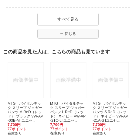
すべて見る
閉じる
この商品を見た人は、こちらの商品も見ています
MTG バイタルテッ
MTG バイタルテッ
MTG バイタルテッ
ク スリープ ジョガー
ク スリープ ジョガー
ク スリープ ジョガー
パンツ M ReD（レッ
パンツ L ReD（レッ
パンツ S ReD（レッ
ド） ブラック VW-AP
ド） ネイビー VW-AP
ド） ネイビー VW-AP
-03B-M [ユニセ...
-21C-L [ユニセ...
-21A-S [ユニセ...
7,700円
7,700円
7,700円
77ポイント
77ポイント
77ポイント
在庫あり
在庫あり
在庫あり