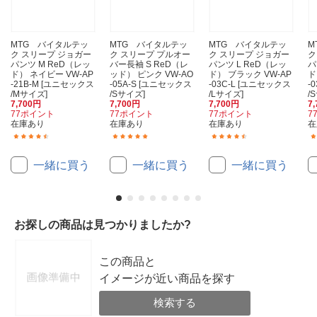
MTG バイタルテッ
MTG バイタルテッ
MTG バイタルテッ
M
ク スリープ ジョガー
ク スリープ プルオー
ク スリープ ジョガー
ク
パンツ M ReD（レッ
バー長袖 S ReD（レ
パンツ L ReD（レッ
パ
ド） ネイビー VW-AP
ッド） ピンク VW-AO
ド） ブラック VW-AP
ド
-21B-M [ユニセックス
-05A-S [ユニセックス
-03C-L [ユニセックス
-
/Mサイズ]
/Sサイズ]
/Lサイズ]
/
7,700円
7,700円
7,700円
7
77ポイント
77ポイント
77ポイント
7
在庫あり
在庫あり
在庫あり
在
(9)
(12)
(10)
一緒に買う
一緒に買う
一緒に買う
お探しの商品は見つかりましたか?
この商品と
イメージが近い商品を探す
検索する