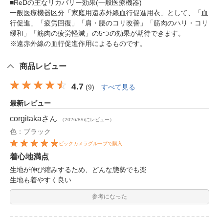
■ReDの主なリカバリー効果(一般医療機器)
一般医療機器区分「家庭用遠赤外線血行促進用衣」として、「血
行促進」「疲労回復」「肩・腰のコリ改善」「筋肉のハリ・コリ
緩和」「筋肉の疲労軽減」の5つの効果が期待できます。
※遠赤外線の血行促進作用によるものです。
商品レビュー
4.7
(
9
)
すべて見る
最新レビュー
corgitaka
さん
（2026/8/6にレビュー）
色：ブラック
ビックカメラグループで購入
着心地満点
生地が伸び縮みするため、どんな態勢でも楽
生地も着やすく良い
参考になった