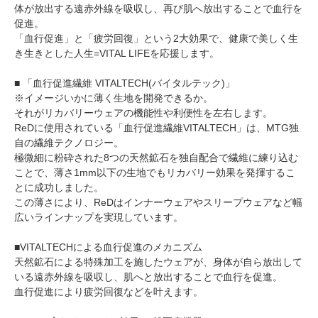
体が放出する遠赤外線を吸収し、再び肌へ放出することで血行を
促進。
「血行促進」と「疲労回復」という2大効果で、健康で美しく生
き生きとした人生=VITAL LIFEを応援します。
■ 「血行促進繊維 VITALTECH(バイタルテック)」
※イメージいかに薄く生地を開発できるか。
それがリカバリーウェアの機能性や利便性を左右します。
ReDに使用されている「血行促進繊維VITALTECH」は、MTG独
自の繊維テクノロジー。
極微細に粉砕された8つの天然鉱石を独自配合で繊維に練り込む
ことで、薄さ1mm以下の生地でもリカバリー効果を発揮するこ
とに成功しました。
この薄さにより、ReDはインナーウェアやスリープウェアなど幅
広いラインナップを実現しています。
■VITALTECHによる血行促進のメカニズム
天然鉱石による特殊加工を施したウェアが、身体が自ら放出して
いる遠赤外線を吸収し、肌へと放出することで血行を促進。
血行促進により疲労回復などを叶えます。