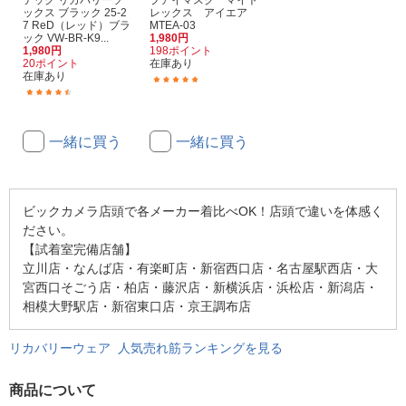
テック リカバリーソ
プアイマスク マイト
ックス ブラック 25-2
レックス アイエア
7 ReD（レッド）ブラ
MTEA-03
ック VW-BR-K9...
1,980円
1,980円
198ポイント
20ポイント
在庫あり
在庫あり
(3)
(16)
一緒に買う
一緒に買う
ビックカメラ店頭で各メーカー着比べOK！店頭で違いを体感く
ださい。
【試着室完備店舗】
立川店・なんば店・有楽町店・新宿西口店・名古屋駅西店・大
宮西口そごう店・柏店・藤沢店・新横浜店・浜松店・新潟店・
相模大野駅店・新宿東口店・京王調布店
リカバリーウェア 人気売れ筋ランキングを見る
商品について