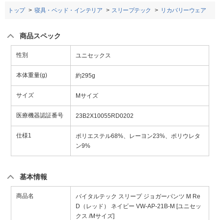
トップ
寝具・ベッド・インテリア
スリープテック
リカバリーウェア
商品スペック
性別
ユニセックス
本体重量(g)
約295g
サイズ
Mサイズ
医療機器認証番号
23B2X10055RD0202
仕様1
ポリエステル68%、レーヨン23%、ポリウレタ
ン9%
基本情報
商品名
バイタルテック スリープ ジョガーパンツ M Re
D（レッド） ネイビー VW-AP-21B-M [ユニセッ
クス /Mサイズ]