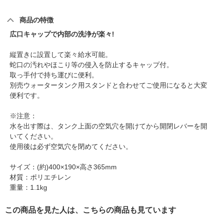
商品の特徴
広口キャップで内部の洗浄が楽々!
縦置きに設置して楽々給水可能。
蛇口の汚れやほこり等の侵入を防止するキャップ付。
取っ手付で持ち運びに便利。
別売ウォータータンク用スタンドと合わせてご使用になると大変
便利です。
※注意：
水を出す際は、タンク上面の空気穴を開けてから開閉レバーを開
いてください。
使用後は必ず空気穴を閉めてください。
サイズ：(約)400×190×高さ365mm
材質：ポリエチレン
重量：1.1kg
この商品を見た人は、こちらの商品も見ています