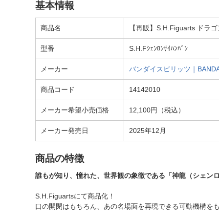
基本情報
商品名
【再販】S.H.Figuarts ド
型番
S.H.Fｼｪﾝﾛﾝｻｲﾊﾝﾊﾞﾝ
メーカー
バンダイスピリッツ｜BANDAI 
商品コード
14142010
メーカー希望小売価格
12,100円（税込）
メーカー発売日
2025年12月
商品の特徴
誰もが知り、憧れた、世界観の象徴である「神龍（シェン
S.H.Figuartsにて商品化！
口の開閉はもちろん、あの名場面を再現できる可動機構を