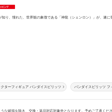
法
よくある質問・お問合せ
I
ご利用規約
が知り、憧れた、世界観の象徴である「神龍（シェンロン）」が、遂
E
ラクターフィギュア バンダイスピリッツ
バンダイスピリッツ フ
ような破損を除き、交換・返品対応対象外となります。予めご了承くだ