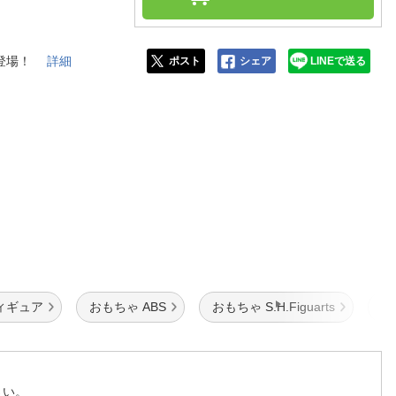
人窓口
R情報
に登場！
詳細
ポスト
シェア
LINEで送る
nglish / 中文
ィギュア
おもちゃ ABS
おもちゃ S.H.Figuarts
フ
さい。