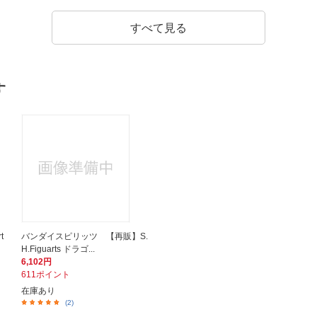
すべて見る
す
t
バンダイスピリッツ 【再販】S.
H.Figuarts ドラゴ...
6,102円
611ポイント
在庫あり
(2)