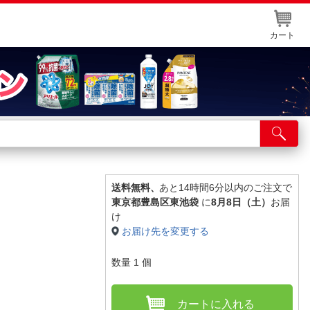
カート
店舗サービス
ット取り置き
イントカードWEB登録
送料無料、
あと14時間6分以内のご注文で
東京都豊島区東池袋
に
8月8日（土）
お届
舗情報・店舗一覧
け
お届け先を変更する
取り寄せ品入荷状況照会
数量
1
個
カートに入れる