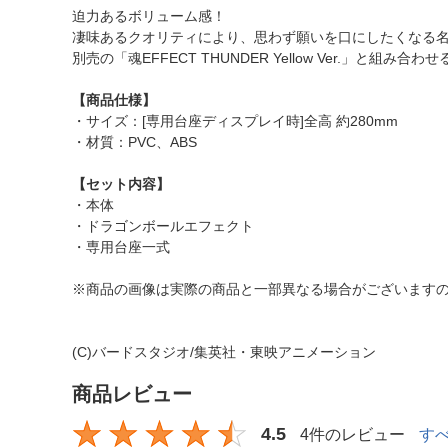
迫力あるボリューム感！
凄味あるクオリティにより、思わず願いを口にしたくなる
別売の「魂EFFECT THUNDER Yellow Ver.」と
【商品仕様】
・サイズ：[専用台座ディスプレイ時]全高 約280mm
・材質：PVC、ABS
【セット内容】
・本体
・ドラゴンボールエフェクト
・専用台座一式
※商品の画像は実際の商品と一部異なる場合がございます
(C)バードスタジオ/集英社・東映アニメーション
商品レビュー
4.5
4件のレビュー
す