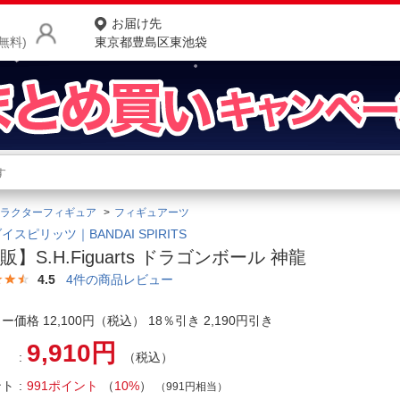
お届け先
無料)
東京都豊島区東池袋
商品をさがす
ランキングからさがす
ネ
ラクターフィギュア
フィギュアーツ
カテゴリ一覧からさがす
ポ
イスピリッツ｜BANDAI SPIRITS
販】S.H.Figuarts ドラゴンボール 神龍
店
4.5
4
件の商品レビュー
お
ー価格 12,100円（税込） 18％引き 2,190円引き
お客様サポート
9,910円
（税込）
ご利用ガイド
ント
991ポイント
（
10%
）
（991円相当）