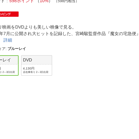
法
ント
598ポイント
（
10%
）
（598円相当）
よくある質問・お問合せ
I
ご利用規約
リ映画をDVDよりも美しい映像で見る。
89年7月に公開され大ヒットを記録した、宮崎駿監督作品『魔女の宅急便
！
詳細
E
ィア
:
ブルーレイ
ーレイ
DVD
円
4,130円
り 2～3日出荷
店在庫有り 2～3日出荷