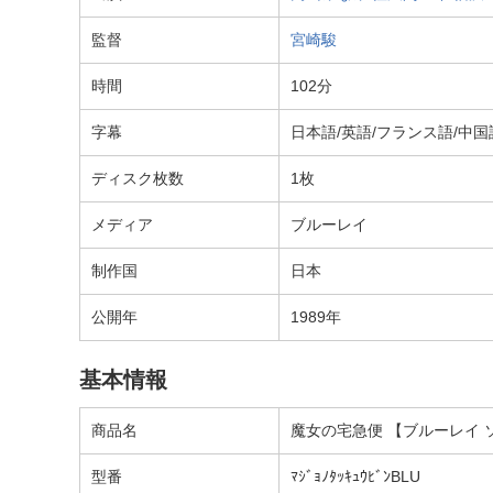
監督
宮崎駿
時間
102分
字幕
日本語/英語/フランス語/中
ディスク枚数
1枚
メディア
ブルーレイ
制作国
日本
公開年
1989年
基本情報
商品名
魔女の宅急便 【ブルーレイ 
型番
ﾏｼﾞｮﾉﾀｯｷｭｳﾋﾞﾝBLU