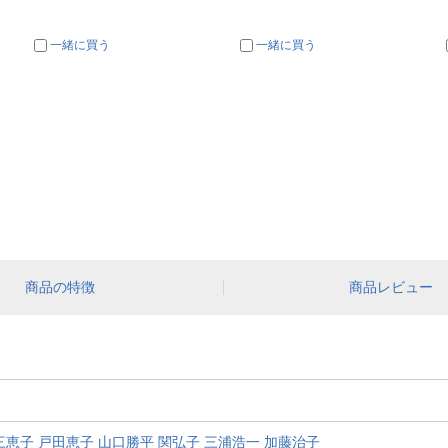
一緒に買う
一緒に買う
商品の特徴
商品レビュー
三恵子
戸田恵子
山口勝平
関弘子
三浦浩一
加藤治子