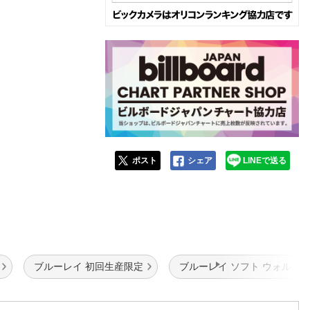
ポスト
シェア
LINEで送る
ブルーレイ 初回生産限定
ブルーレイ ソフト ウォルト