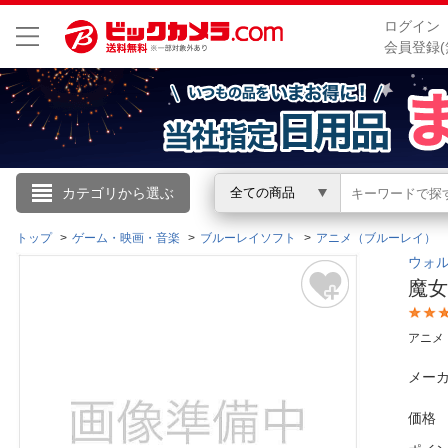
ログイン
会員登録(
こんにちは
カテゴリから選ぶ
全ての商品
ログイン
トップ
ゲーム・映画・音楽
ブルーレイソフト
アニメ（ブルーレイ）
ウォルト
魔女
新規会員登録
アニメ
会員メニュー
メーカ
お買いもの履歴
価格
閲覧履歴