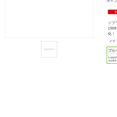
ポイ
ほしいもの
お知らせ
ジブ
19
化
メデ
ブル
5,980
店在庫有