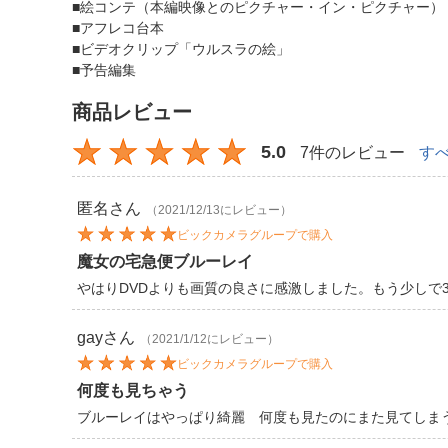
■絵コンテ（本編映像とのピクチャー・イン・ピクチャー）
■アフレコ台本
■ビデオクリップ「ウルスラの絵」
■予告編集
商品レビュー
5.0
7件のレビュー
す
匿名
さん
（2021/12/13にレビュー）
ビックカメラグループで購入
魔女の宅急便ブルーレイ
やはりDVDよりも画質の良さに感激しました。もう少しで
gay
さん
（2021/1/12にレビュー）
ビックカメラグループで購入
何度も見ちゃう
ブルーレイはやっぱり綺麗 何度も見たのにまた見てしま