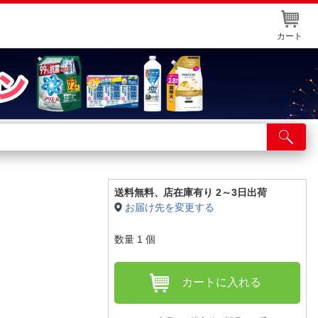
カート
店舗サービス
ット取り置き
イントカードWEB登録
送料無料、
店在庫有り 2～3日出荷
お届け先を変更する
舗情報・店舗一覧
数量
1
個
取り寄せ品入荷状況照会
カートに入れる