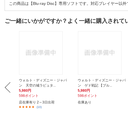
この商品は【Blu-ray Disc】専用ソフトです。対応プレイヤー
ご一緒にいかがですか？よく一緒に購入されて
ジャパ
ウォルト・ディズニー・ジャパ
ウォルト・ディズニー・ジャパ
ン 天空の城ラピュタ...
ン ゲド戦記 【ブル...
5,980円
5,980円
598ポイント
598ポイント
店在庫有り 2～3日出荷
在庫あり
(10)