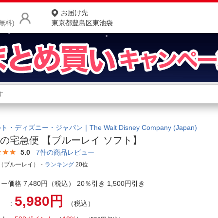
お届け先
無料)
東京都豊島区東池袋
商品をさがす
ランキングからさがす
ネ
カテゴリ一覧からさがす
ポ
・ディズニー・ジャパン｜The Walt Disney Company (Japan)
の宅急便 【ブルーレイ ソフト】
店
5.0
7
件の商品レビュー
お
（ブルーレイ）・
ランキング
20位
お客様サポート
ー価格 7,480円（税込） 20％引き 1,500円引き
5,980円
（税込）
ご利用ガイド