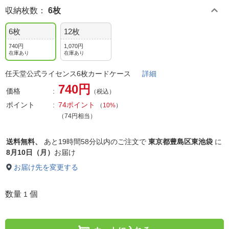
収納枚数
：
6枚
6枚
12枚
740円
1,070円
在庫あり
在庫あり
任天堂公式ライセンス6枚カードケース
詳細
740円
価格
（税込）
ポイント
74ポイント
（
10%
）
（74円相当）
送料無料、
あと
19時間58分以内
のご注文で
東京都豊島区東池袋
に
8月10日（月）
お届け
お届け先を変更する
数量
個
1