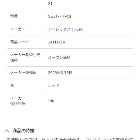
2】
型番
Sw2ｶｰﾄﾞｹｰｽ6
メーカー
アイレックス｜i-Lex
商品コード
14111714
メーカー希望小売
オープン価格
価格
メーカー発売日
2025年6月5日
色
レッド
メーカー
1年
保証年数
商品の特徴
半透明なので閉じたまま中身が分かる。コレクションの整理や持