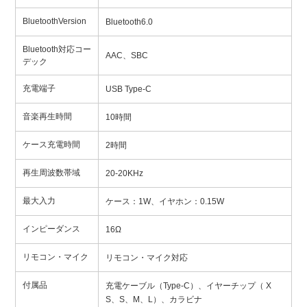
BluetoothVersion
Bluetooth6.0
Bluetooth対応コー
AAC、SBC
デック
充電端子
USB Type-C
音楽再生時間
10時間
ケース充電時間
2時間
再生周波数帯域
20-20KHz
最大入力
ケース：1W、イヤホン：0.15W
インピーダンス
16Ω
リモコン・マイク
リモコン・マイク対応
付属品
充電ケーブル（Type‐C）、イヤーチップ（ X
S、S、M、L）、カラビナ