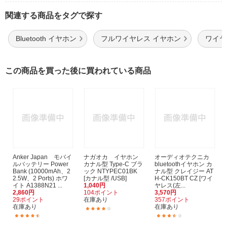
関連する商品をタグで探す
Bluetooth イヤホン
フルワイヤレス イヤホン
ワイヤレ
この商品を買った後に買われている商品
Anker Japan モバイ
ナガオカ イヤホン
オーディオテクニカ
ルバッテリー Power
カナル型 Type-C ブラ
bluetoothイヤホン カ
Bank (10000mAh、2
ック NTYPEC01BK
ナル型 クレイジー AT
2.5W、2 Ports) ホワ
[カナル型 /USB]
H-CK150BT CZ [ワイ
イト A1388N21 ...
1,040円
ヤレス(左...
2,860円
104ポイント
3,570円
29ポイント
在庫あり
357ポイント
在庫あり
在庫あり
(13)
(107)
(141)