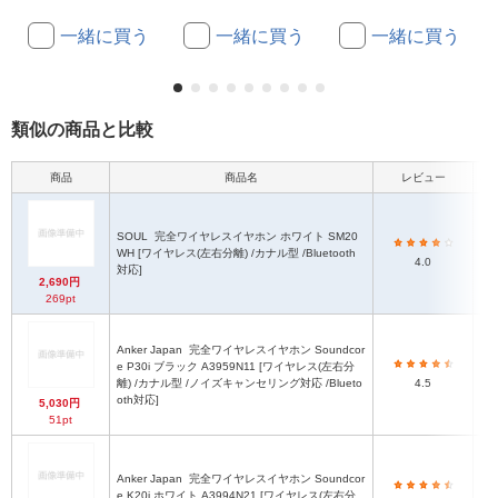
一緒に買う
一緒に買う
一緒に買う
類似の商品と比較
商品
商品名
レビュー
本体
SOUL
完全ワイヤレスイヤホン ホワイト SM20
W
WH [ワイヤレス(左右分離) /カナル型 /Bluetooth
4.0
対応]
W2
2,690円
269pt
Anker Japan
完全ワイヤレスイヤホン Soundcor
e P30i ブラック A3959N11 [ワイヤレス(左右分
離) /カナル型 /ノイズキャンセリング対応 /Blueto
4.5
oth対応]
5,030円
51pt
Anker Japan
完全ワイヤレスイヤホン Soundcor
e K20i ホワイト A3994N21 [ワイヤレス(左右分