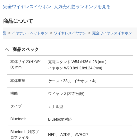
完全ワイヤレスイヤホン 人気売れ筋ランキングを見る
商品について
用品
イヤホン・ヘッドホン
ワイヤレスイヤホン
完全ワイヤレスイヤホン
商品スペック
本体サイズ(H×W×
充電スタンド W54xH36xL28 (mm)
D) mm
イヤホン W20.8xH18xL24 (mm)
本体重量
ケース：33g、イヤホン：4g
機能
ワイヤレス(左右分離)
タイプ
カナル型
Bluetooth
Bluetooth対応
Bluetooth 対応プ
HFP、 A2DP、 AVRCP
ロファイル