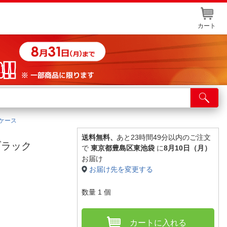
カート
店舗サービス
ット取り置き
納ケース
イントカードWEB登録
送料無料、
あと23時間49分以内のご注文
アブラック
で
東京都豊島区東池袋
に
8月10日（月）
舗情報・店舗一覧
お届け
お届け先を変更する
取り寄せ品入荷状況照会
数量
1
個
カートに入れる