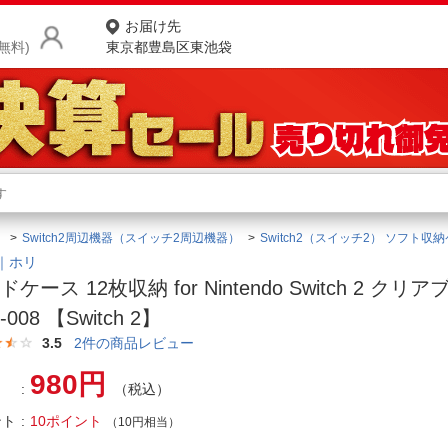
お届け先
無料)
東京都豊島区東池袋
商品をさがす
ランキングからさがす
ネ
）
Switch2周辺機器（スイッチ2周辺機器）
Switch2（スイッチ2） ソフト収
カテゴリ一覧からさがす
ポ
I｜ホリ
ケース 12枚収納 for Nintendo Switch 2 クリ
店
-008 【Switch 2】
お
3.5
2
件の商品レビュー
お客様サポート
980円
（税込）
ント
10ポイント
ご利用ガイド
（10円相当）