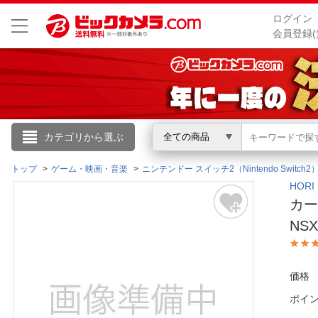
ログイン
会員登録(
こんにちは
カテゴリから選ぶ
全ての商品
ログイン
トップ
ゲーム・映画・音楽
ニンテンドー スイッチ2（Nintendo Switch2
HOR
カード
新規会員登録
NSX
会員メニュー
価格
お買いもの履歴
ポイ
閲覧履歴