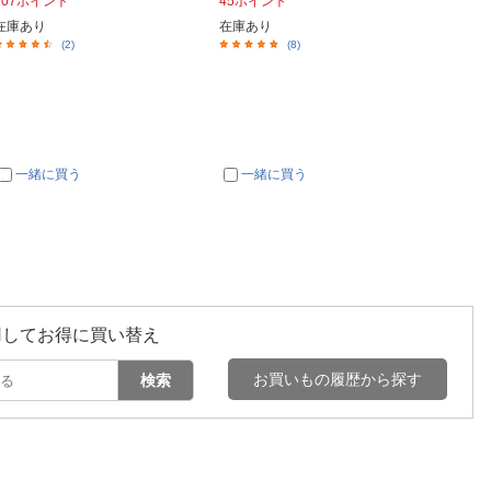
107ポイント
45ポイント
33ポイ
在庫あり
在庫あり
在庫あ
(2)
(8)
一緒に買う
一緒に買う
一
用してお得に買い替え
お買いもの履歴から探す
検索