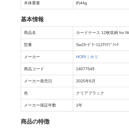
本体重量
約44g
基本情報
商品名
カードケース 12枚収納 for Nint
型番
Sw2ｶｰﾄﾞｹｰｽ12ｸﾘｱﾌﾞﾗｯｸ
メーカー
HORI｜ホリ
商品コード
14077549
メーカー発売日
2025年6月
色
クリアブラック
メーカー保証年数
1年
商品の特徴