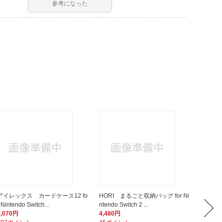
参考になった
アイレックス カードケース12 fo
HORI まるごと収納バッグ for Ni
HORI
 Nintendo Switch...
ntendo Switch 2 ...
or Nint
1,070円
4,480円
3,280