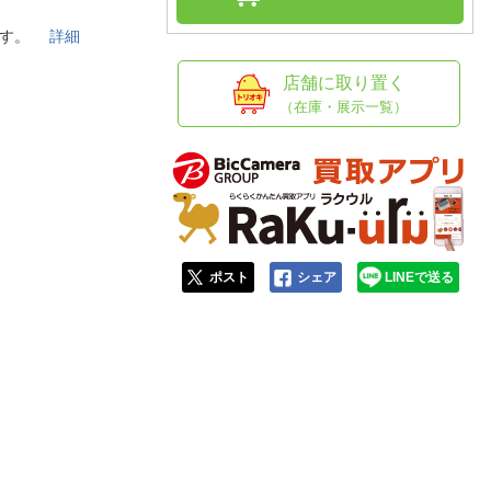
人窓口
スです。
詳細
R情報
店舗に取り置く
（在庫・展示一覧）
nglish / 中文
ポスト
シェア
LINEで送る