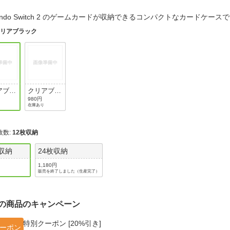
法
よくある質問・お問合せ
tendo Switch 2 のゲームカードが収納できるコンパクトなカードケー
I
ご利用規約
クリアブラック
E
アブラ
クリアブル
ー
980円
在庫あり
枚数
:
12枚収納
枚収納
24枚収納
1,180円
販売を終了しました（生産完了）
の商品のキャンペーン
特別クーポン [20%引き]
ーポン