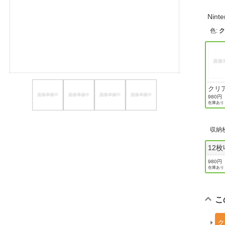
ほしいもの
Nin
色
:
お知らせ
クリ
ック
980円
在庫あり
収納
12
980円
在庫あり
こ
ク