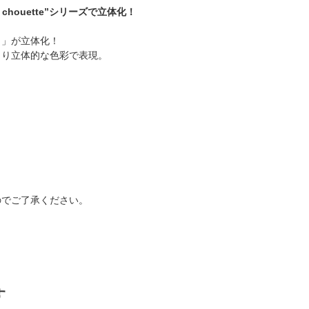
 chouette”シリーズで立体化！
ま」が立体化！
より立体的な色彩で表現。
！
のでご了承ください。
す