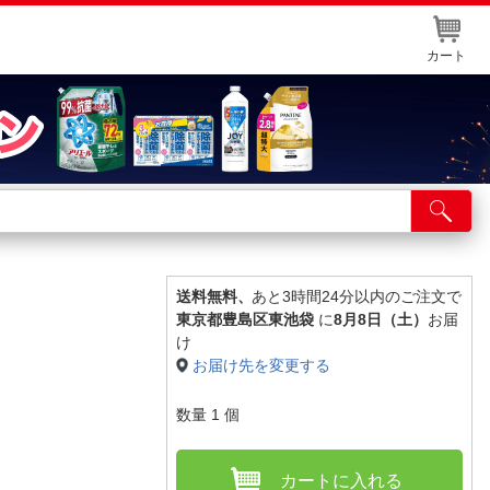
カート
店舗サービス
ット取り置き
イントカードWEB登録
送料無料、
あと3時間24分以内のご注文で
東京都豊島区東池袋
に
8月8日（土）
お届
舗情報・店舗一覧
け
お届け先を変更する
取り寄せ品入荷状況照会
数量
1
個
カートに入れる