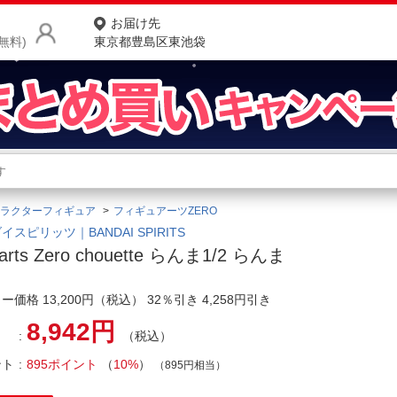
お届け先
無料)
東京都豊島区東池袋
商品をさがす
ランキングからさがす
ネ
ラクターフィギュア
フィギュアーツZERO
カテゴリ一覧からさがす
ポ
イスピリッツ｜BANDAI SPIRITS
uarts Zero chouette らんま1/2 らんま
店
ー価格 13,200円（税込） 32％引き 4,258円引き
お
8,942円
お客様サポート
（税込）
ント
895ポイント
（
10%
）
（895円相当）
ご利用ガイド