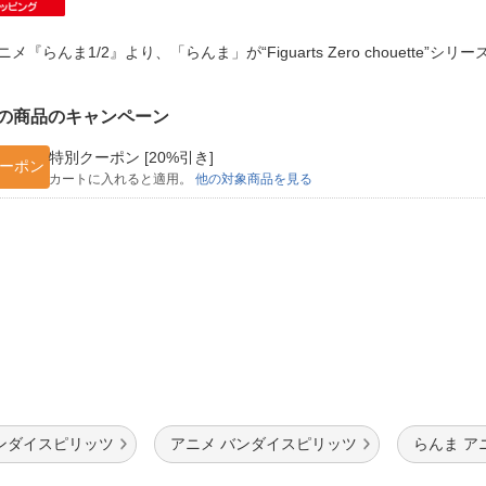
法
よくある質問・お問合せ
I
ニメ『らんま1/2』より、「らんま」が“Figuarts Zero chouette”
ご利用規約
の商品のキャンペーン
特別クーポン [20%引き]
E
ーポン
カートに入れると適用。
他の対象商品を見る
ンダイスピリッツ
アニメ バンダイスピリッツ
らんま ア