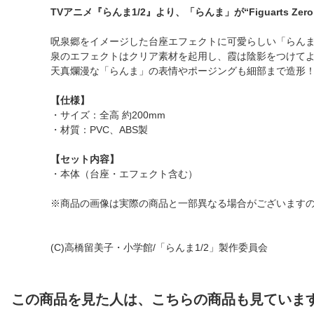
TVアニメ『らんま1/2』より、「らんま」が“Figuarts Zero
呪泉郷をイメージした台座エフェクトに可愛らしい「らん
泉のエフェクトはクリア素材を起用し、霞は陰影をつけて
天真爛漫な「らんま」の表情やポージングも細部まで造形
【仕様】
・サイズ：全高 約200mm
・材質：PVC、ABS製
【セット内容】
・本体（台座・エフェクト含む）
※商品の画像は実際の商品と一部異なる場合がございます
(C)高橋留美子・小学館/「らんま1/2」製作委員会
この商品を見た人は、こちらの商品も見ていま