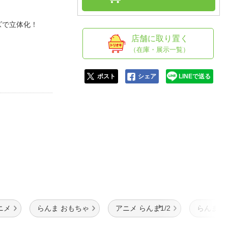
人窓口
R情報
シリーズで立体化！
店舗に取り置く
（在庫・展示一覧）
nglish / 中文
ポスト
シェア
LINEで送る
ニメ
らんま おもちゃ
アニメ らんま1/2
らんま1/