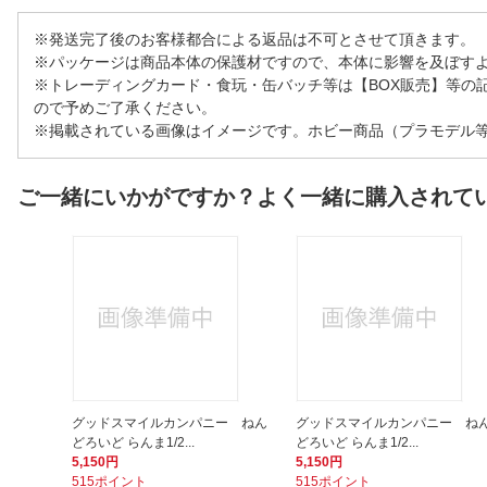
※発送完了後のお客様都合による返品は不可とさせて頂きます。
※パッケージは商品本体の保護材ですので、本体に影響を及ぼす
※トレーディングカード・食玩・缶バッチ等は【BOX販売】等の
ので予めご了承ください。
※掲載されている画像はイメージです。ホビー商品（プラモデル
ご一緒にいかがですか？よく一緒に購入されて
グッドスマイルカンパニー ねん
グッドスマイルカンパニー ね
どろいど らんま1/2...
どろいど らんま1/2...
5,150円
5,150円
515ポイント
515ポイント