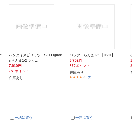
t
バンダイスピリッツ S.H.Figuart
バップ らんま1/2 【DVD】
s らんま1/2 シャ...
3,762円
7,610円
377ポイント
761ポイント
在庫あり
在庫あり
(1)
一緒に買う
一緒に買う