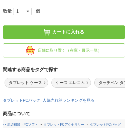
数量
個
カートに入れる
店舗に取り置く（在庫・展示一覧）
関連する商品をタグで探す
タブレット ケース
ケース エレコム
タッチペン タ
タブレットPCバッグ 人気売れ筋ランキングを見る
商品について
コン・周辺機器・PCソフト
タブレットPCアクセサリー
タブレットPCバッグ