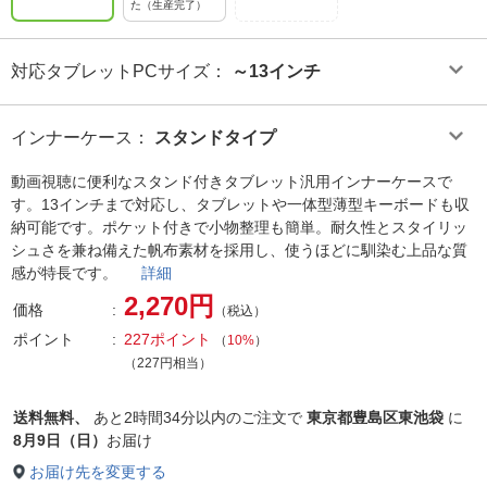
た（生産完了）
対応タブレットPCサイズ
：
～13インチ
インナーケース
：
スタンドタイプ
動画視聴に便利なスタンド付きタブレット汎用インナーケースで
す。13インチまで対応し、タブレットや一体型薄型キーボードも収
納可能です。ポケット付きで小物整理も簡単。耐久性とスタイリッ
シュさを兼ね備えた帆布素材を採用し、使うほどに馴染む上品な質
感が特長です。
詳細
2,270円
価格
（税込）
ポイント
227ポイント
（
10%
）
（227円相当）
送料無料、
あと
2時間34分以内
のご注文で
東京都豊島区東池袋
に
8月9日（日）
お届け
お届け先を変更する