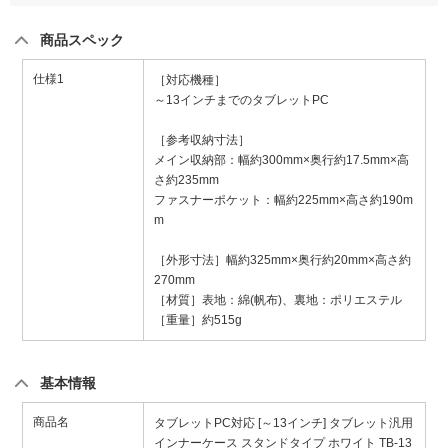
商品スペック
仕様1
［対応機種］
～13インチまでのタブレットPC
［参考収納寸法］
メイン収納部：幅約300mm×奥行約17.5mm×高
さ約235mm
ファスナーポケット：幅約225mm×高さ約190m
m
［外形寸法］幅約325mm×奥行約20mm×高さ約
270mm
［材質］表地：綿(帆布)、裏地：ポリエステル
［重量］約515g
基本情報
商品名
タブレットPC対応 [～13インチ] タブレット汎用
インナーケース スタンドタイプ ホワイト TB-13