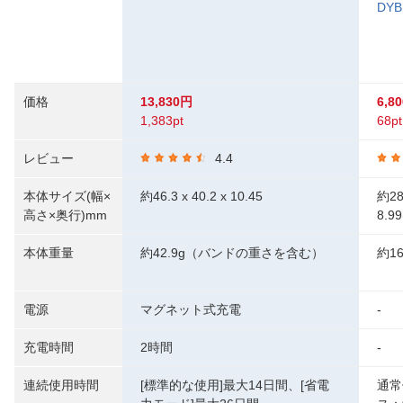
DYB
価格
13,830円
6,8
1,383pt
68pt
レビュー
4.4
本体サイズ(幅×
約46.3 x 40.2 x 10.45
約28
高さ×奥行)mm
8.99
本体重量
約42.9g（バンドの重さを含む）
約16
電源
マグネット式充電
-
充電時間
2時間
-
連続使用時間
[標準的な使用]最大14日間、[省電
通常