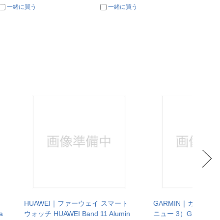
一緒に買う
一緒に買う
一
HUAWEI｜ファーウェイ スマート
GARMIN｜ガーミン V
a
ウォッチ HUAWEI Band 11 Alumin
ニュー 3）GPSスマ