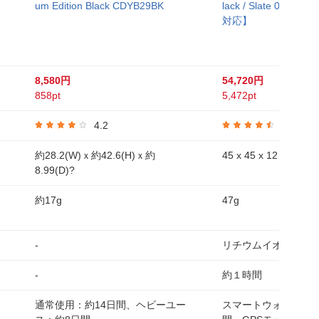
um Edition Black CDYB29BK
lack / Slate 010-027
対応】
8,580円
54,720円
858pt
5,472pt
4.2
4.5
約28.2(W)ｘ約42.6(H)ｘ約
45 x 45 x 12 mm
8.99(D)?
約17g
47g
-
リチウムイオン
-
約１時間
通常使用：約14日間、ヘビーユー
スマートウォッチモード: