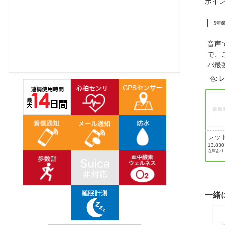
ポイ
ほしいもの
お知らせ
音声
で、
パ最
色
:
レッ
13,83
在庫あり
一緒