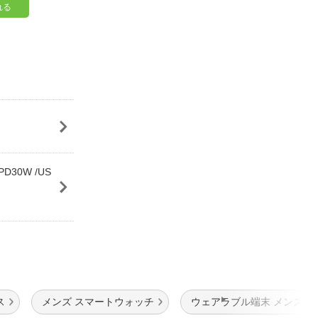
れる
D30W /US
ス
メンズ スマートウォッチ
ウェアラブル端末 メンズ