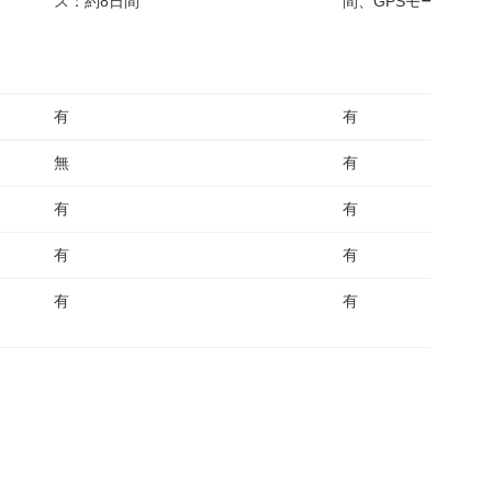
ス：約8日間
間、GPSモード: 約 2
有
有
無
有
有
有
有
有
有
有