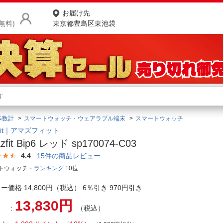
お届け先
無料)
東京都豊島区東池袋
商品をさがす
ランキングからさがす
ネ
歩数計
スマートウォッチ・ウェアラブル端末
スマートウォッチ
カテゴリ一覧からさがす
ポ
zfit｜アマズフィット
zfit Bip6 レッド sp170074-C03
店
4.4
15
件の商品レビュー
お
トウォッチ・
ランキング
10位
お客様サポート
ー価格 14,800円（税込） 6％引き 970円引き
13,830円
（税込）
ご利用ガイド