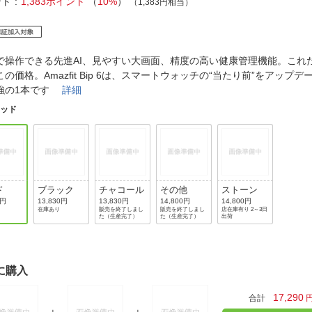
法
ント
1,383ポイント
（
10%
）
（1,383円相当）
よくある質問・お問合せ
I
ご利用規約
で操作できる先進AI、見やすい大画面、精度の高い健康管理機能。これ
この価格。Amazfit Bip 6は、スマートウォッチの“当たり前”をアップ
強の1本です
詳細
E
レッド
ド
ブラック
チャコール
その他
ストーン
0円
13,830円
13,830円
14,800円
14,800円
在庫あり
販売を終了しまし
販売を終了しまし
店在庫有り 2～3日
た（生産完了）
た（生産完了）
出荷
に購入
17,290
合計