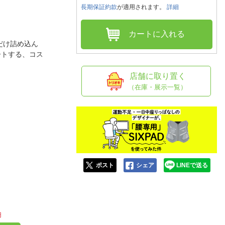
人窓口
長期保証約款
が適用されます。
詳細
R情報
カートに入れる
だけ詰め込ん
デートする、コス
nglish / 中文
店舗に取り置く
（在庫・展示一覧）
ポスト
シェア
LINEで送る
円