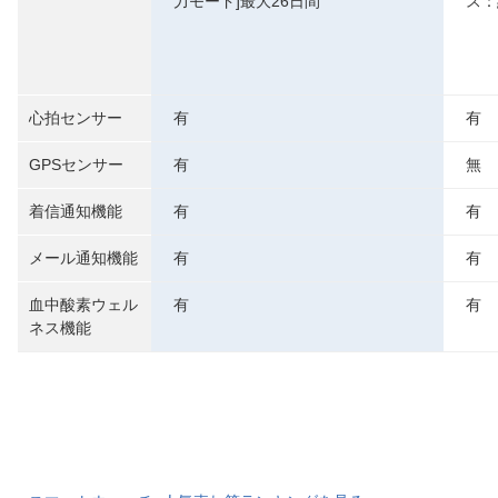
力モード]最大26日間
ス：
心拍センサー
有
有
GPSセンサー
有
無
着信通知機能
有
有
メール通知機能
有
有
血中酸素ウェル
有
有
ネス機能