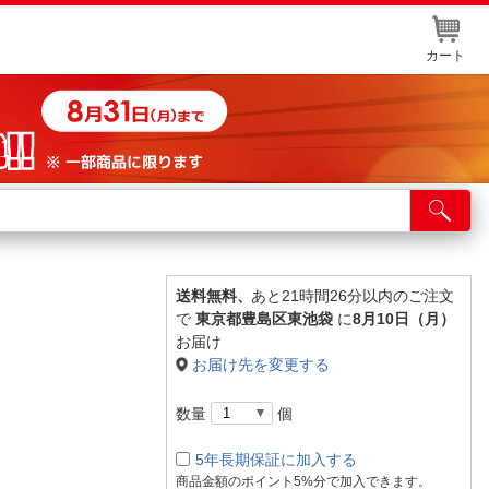
カート
店舗サービス
ット取り置き
イントカードWEB登録
送料無料、
あと21時間26分以内のご注文
で
東京都豊島区東池袋
に
8月10日（月）
舗情報・店舗一覧
お届け
お届け先を変更する
取り寄せ品入荷状況照会
数量
個
5年長期保証に加入する
商品金額のポイント5%分で加入できます。