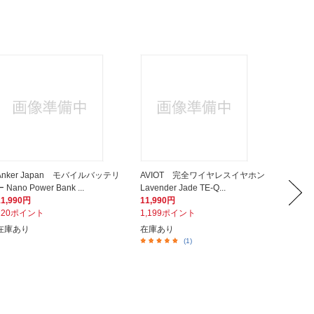
Anker Japan モバイルバッテリ
AVIOT 完全ワイヤレスイヤホン
ビックアイ
 Nano Power Bank ...
Lavender Jade TE-Q...
ightni
11,990円
11,990円
1,680
120ポイント
1,199ポイント
168ポ
在庫あり
在庫あり
在庫あ
(1)