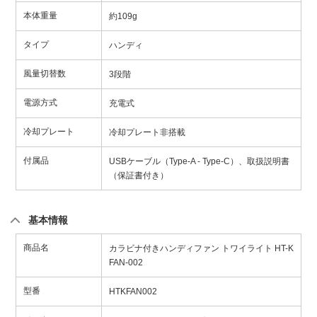
本体重量
約109g
タイプ
ハンディ
風量切替数
3段階
電源方式
充電式
冷却プレート
冷却プレート非搭載
付属品
USBケーブル（Type-A - Type-C）、取扱説明書
（保証書付き）
基本情報
商品名
カラビナ付きハンディファン トワイライト HT-K
FAN-002
型番
HTKFAN002