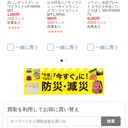
式ハンディファン ト
ビナ付きハンディファ
ィファン 冷却プレー
ワイライト HT-HFAN-
ン シーサイドウィン
ト カラビナ付き パン
003
ズ サンライズミント
どろぼう 393-PXXP0
1,280円
BIT-CAFAN...
73
13ポイント
980円
4,180円
在庫あり
10ポイント
418ポイント
在庫あり
在庫あり
(23)
(10)
一緒に買う
一緒に買う
一緒に買う
買取を利用してお得に買い替え
検索