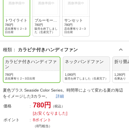
トワイライト
ブルーモーメ
サンセット
ント
780円
780円
780円
店在庫有り 2～3
販売を終了しまし
店在庫有り 2～3
日出荷
た（生産完了）
日出荷
種類
：
カラビナ付きハンディファン
カラビナ付きハンディファ
ネックバンドファン
折り畳
ン
780円
1,080円
1,280円
店在庫有り 2～3日出荷
販売を終了しました（生産完了）
在庫あり
夏色プラス Seaside Color Series。時間帯によって変わる夏の海辺
をイメージした3カラー。
詳細
780円
価格
（税込）
[お安くなりました]
ポイント
8ポイント
（8円相当）