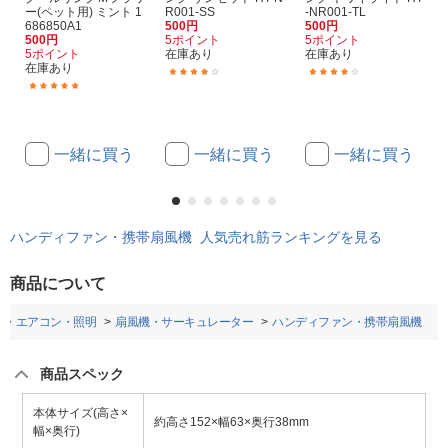
ー(ペット用) ミント 1
R001-SS
-NR001-TL
686850A1
500円
500円
500円
5ポイント
5ポイント
5ポイント
在庫あり
在庫あり
在庫あり
(63)
(63)
(1)
一緒に買う
一緒に買う
一緒に買う
ハンディファン・携帯扇風機 人気売れ筋ランキングを見る
商品について
電・エアコン・照明
扇風機・サーキュレーター
ハンディファン・携帯扇風機
商品スペック
本体サイズ(高さ×
約高さ152×幅63×奥行38mm
幅×奥行)