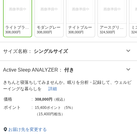
ライトブラウ
モダングレー
ナイトブルー
アースグリー
ミ
ン
ン
308,000円
308,000円
308,000円
324,500円
324
サイズ名称
：
シングルサイズ
Active Sleep ANALYZER
：
付き
きちんと寝落ちしてみませんか。眠りを分析・記録して、ウェルビ
ーイングな暮らしを
詳細
価格
308,000円
（税込）
ポイント
15,400ポイント
（
5%
）
（15,400円相当）
お届け先を変更する