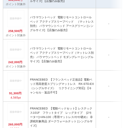
ルサイズ] 【店舗のみ販売】
ポイント対象外
パラマウントベッド
電動リモートコントロール
ベッド アクティブスリープベッド （マットレス
-
別売） パラマウントベッド アースグリーン [シン
グルサイズ] 【店舗のみ販売】
258,500円
ポイント対象外
パラマウントベッド
電動リモートコントロール
ベッド アクティブスリープベッド（マットレス別
-
売） パラマウントベッド モダングレー [シングル
サイズ] 【店舗のみ販売】
242,000円
ポイント対象外
FRANCEBED
【フランスベッド正規品】電動ベ
ッド用高密度スプリングマットレス RX-STD-EX
-
（シングルサイズ） リクライニング対応] 【キ
ャンセル・返品不可】
91,300円
4,565pt
FRANCEBED
【電動ベッドセット】レステック
ス101F フラットタイプ レッグタイプ [2モ
ーター]+AN-100（専用マットレス/やや硬め） 非
-
課税対象商品 ダークウォールナット [シングルサ
260,000円
イズ]