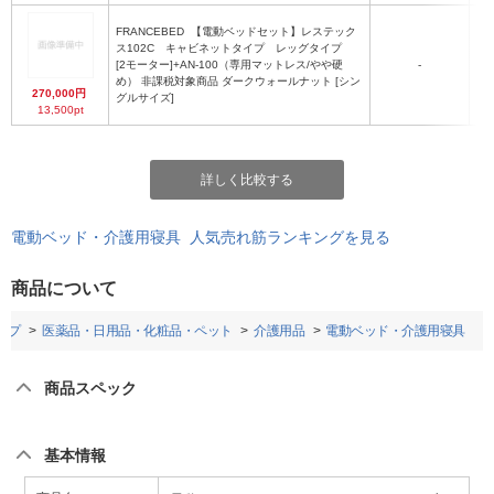
FRANCEBED
【電動ベッドセット】レステック
ス102C キャビネットタイプ レッグタイプ
[2モーター]+AN-100（専用マットレス/やや硬
-
め） 非課税対象商品 ダークウォールナット [シン
270,000円
グルサイズ]
13,500pt
詳しく比較する
電動ベッド・介護用寝具 人気売れ筋ランキングを見る
商品について
ップ
医薬品・日用品・化粧品・ペット
介護用品
電動ベッド・介護用寝具
商品スペック
基本情報