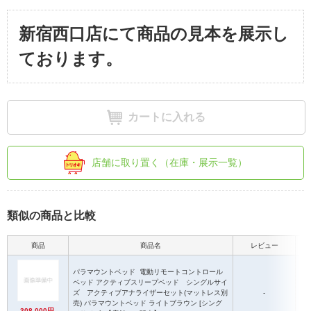
新宿西口店にて商品の見本を展示し
ております。
カートに入れる
店舗に取り置く（在庫・展示一覧）
類似の商品と比較
商品
商品名
レビュー
サイ
パラマウントベッド
電動リモートコントロール
ベッド アクティブスリープベッド シングルサイ
ズ アクティブアナライザーセット(マットレス別
-
売) パラマウントベッド ライトブラウン [シング
308,000円