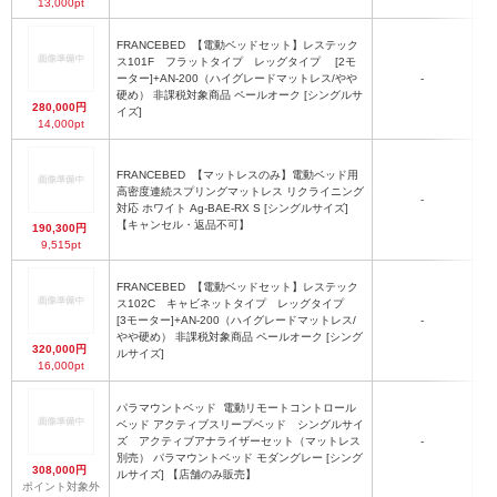
13,000pt
FRANCEBED
【電動ベッドセット】レステック
ス101F フラットタイプ レッグタイプ [2モ
ーター]+AN-200（ハイグレードマットレス/やや
-
硬め） 非課税対象商品 ペールオーク [シングルサ
280,000円
イズ]
14,000pt
FRANCEBED
【マットレスのみ】電動ベッド用
高密度連続スプリングマットレス リクライニング
-
対応 ホワイト Ag-BAE-RX S [シングルサイズ]
【キャンセル・返品不可】
190,300円
9,515pt
FRANCEBED
【電動ベッドセット】レステック
ス102C キャビネットタイプ レッグタイプ
[3モーター]+AN-200（ハイグレードマットレス/
-
やや硬め） 非課税対象商品 ペールオーク [シング
320,000円
ルサイズ]
16,000pt
パラマウントベッド
電動リモートコントロール
ベッド アクティブスリープベッド シングルサイ
ズ アクティブアナライザーセット（マットレス
-
別売） パラマウントベッド モダングレー [シング
308,000円
ルサイズ] 【店舗のみ販売】
ポイント対象外