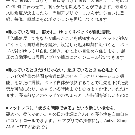
平らに眠るのではなく、角度をつけて眠る「入眠角度」。その日
の 体 調 に合わせて、眠りかたを変えることができます。最適な
入眠角度が決まったら、専用アプリで「じぶんポシションに登
録。毎晩、簡単にそのポジションを再現してくれます
■眠っている間に、静かに、ゆっくりベッドが自動運転。
「入眠角度」であなたが眠ったことを感知すると、ベッドが静か
にゆっくり自動運転を開始。設定した起床時刻に近づくと、ベッ
ドの背がゆっくり自動で動き、心地よい目覚めを促します 。起
床の自動運転は専用アプリで簡単にスケジュール設定できます
■眠っているときだけじゃない。起きているときも心地よく
テレビや読書の時間を快適に過ごせる「ラクリアモーション機
能」を新たに搭載。ベッド自体が傾斜することで足先を下げた姿
勢が可能になり、起きている時間までも心地よくお使いいただけ
ます。寝る前などのベッドでのちょっとした時間を楽しいものに
■マットレスに「硬さを調節できる」という新しい概念を。
硬めか、柔らかめか。その日の体調に合わせた寝心地を自由自在
にコントロールできます。 ※アプリでの操作には、Active Sleep
ANALYZERが必要です