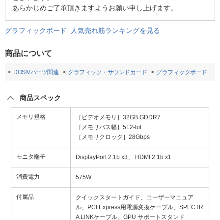
あらかじめご了承頂きますようお願い申し上げます。
グラフィックボード 人気売れ筋ランキングを見る
商品について
ト
DOS/Vパーツ関連
グラフィック・サウンドカード
グラフィックボード
商品スペック
メモリ規格
［ビデオメモリ］32GB GDDR7
［メモリバス幅］512-bit
［メモリクロック］28Gbps
モニタ端子
DisplayPort 2.1b x3、 HDMI 2.1b x1
消費電力
575W
付属品
クイックスタートガイド、ユーザーマニュア
ル、PCI Express用電源変換ケーブル、SPECTR
A LINKケーブル、GPU サポートスタンド