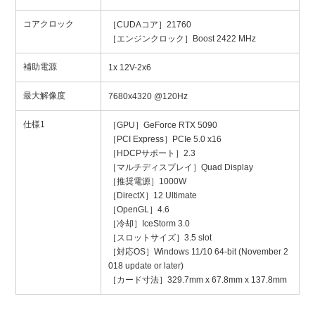
コアクロック
［CUDAコア］21760
［エンジンクロック］Boost 2422 MHz
補助電源
1x 12V-2x6
最大解像度
7680x4320 @120Hz
仕様1
［GPU］GeForce RTX 5090
［PCI Express］PCIe 5.0 x16
［HDCPサポート］2.3
［マルチディスプレイ］Quad Display
［推奨電源］1000W
［DirectX］12 Ultimate
［OpenGL］4.6
［冷却］IceStorm 3.0
［スロットサイズ］3.5 slot
［対応OS］Windows 11/10 64-bit (November 2
018 update or later)
［カード寸法］329.7mm x 67.8mm x 137.8mm