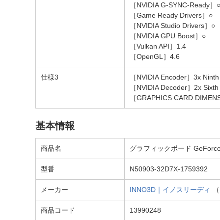
［NVIDIA G-SYNC-Ready］
［Game Ready Drivers］○
［NVIDIA Studio Drivers］○
［NVIDIA GPU Boost］○
［Vulkan API］1.4
［OpenGL］4.6
仕様3
［NVIDIA Encoder］3x Ninth 
［NVIDIA Decoder］2x Sixth 
［GRAPHICS CARD DIME
基本情報
商品名
グラフィックボード GeForce RT
型番
N50903-32D7X-1759392
メーカー
INNO3D｜イノスリーディ
（
商品コード
13990248