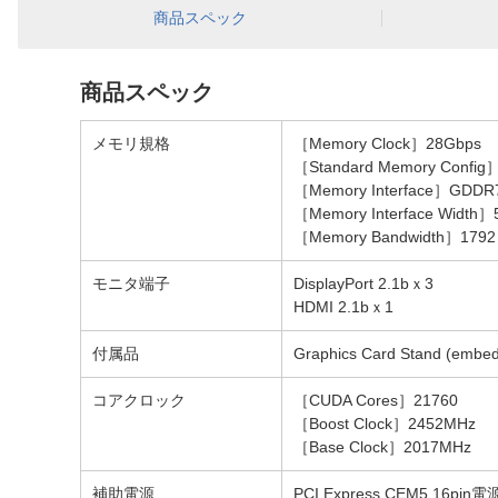
商品スペック
商品スペック
メモリ規格
［Memory Clock］28Gbps
［Standard Memory Config
［Memory Interface］GDDR
［Memory Interface Width］5
［Memory Bandwidth］1792 
モニタ端子
DisplayPort 2.1bｘ3
HDMI 2.1bｘ1
付属品
Graphics Card Stand (embed
コアクロック
［CUDA Cores］21760
［Boost Clock］2452MHz
［Base Clock］2017MHz
補助電源
PCI Express CEM5 16pi