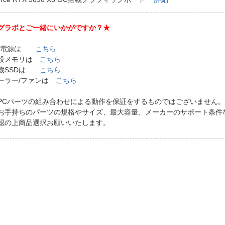
法
よくある質問・お問合せ
I
ご利用規約
グラボとご一緒にいかがですか？★
C電源は
こちら
設メモリは
こちら
蔵SSDは
こちら
E
ーラー/ファンは
こちら
PCパーツの組み合わせによる動作を保証をするものではございません
手持ちのパーツの規格やサイズ、最大容量、メーカーのサポート条件
認の上商品選択お願いいたします。