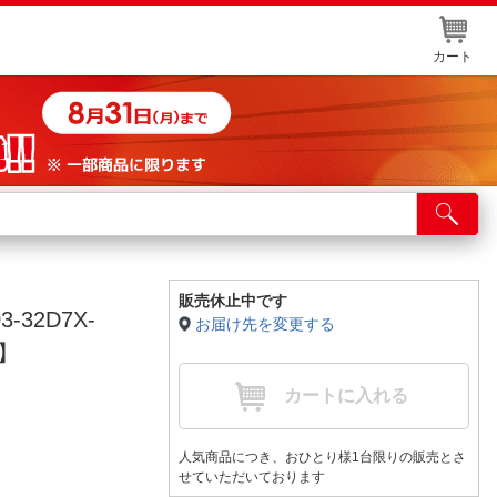
カート
店舗サービス
ット取り置き
イントカードWEB登録
販売休止中です
-32D7X-
お届け先を変更する
舗情報・店舗一覧
ツ】
取り寄せ品入荷状況照会
カートに入れる
人気商品につき、おひとり様1台限りの販売とさ
せていただいております