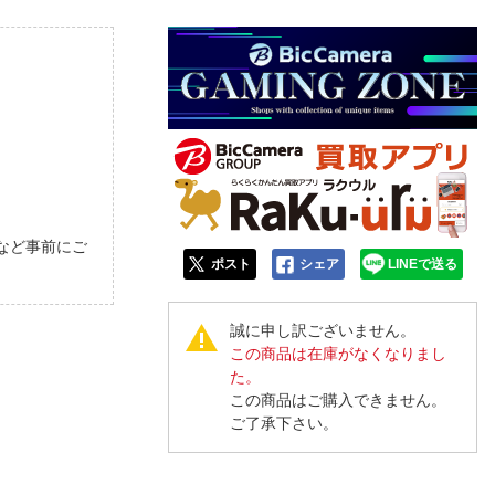
人窓口
R情報
nglish / 中文
。
など事前にご
ポスト
シェア
LINEで送る
誠に申し訳ございません。
この商品は在庫がなくなりまし
た。
この商品はご購入できません。
ご了承下さい。