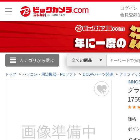
ログイン
会員登録(
こんにちは
カテゴリから選ぶ
全ての商品
ログイン
トップ
パソコン・周辺機器・PCソフト
DOS/Vパーツ関連
グラフィッ
INN
グラフ
新規会員登録
175
会員メニュー
価格
お買いもの履歴
ポイ
閲覧履歴
GeF