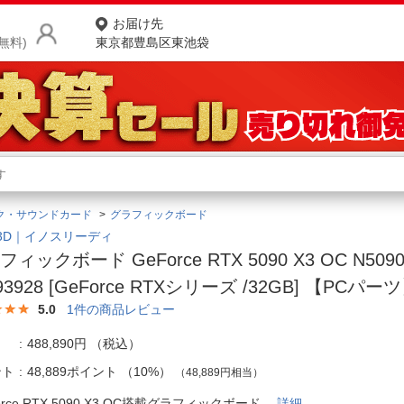
お届け先
無料)
東京都豊島区東池袋
商品をさがす
ランキングからさがす
ネ
ク・サウンドカード
グラフィックボード
カテゴリ一覧からさがす
ポ
O3D｜イノスリーディ
ィックボード GeForce RTX 5090 X3 OC N50903
店
93928 [GeForce RTXシリーズ /32GB] 【PCパー
お
5.0
1
件の商品レビュー
お客様サポート
488,890円
（税込）
ント
48,889ポイント
（
10%
）
（48,889円相当）
ご利用ガイド
orce RTX 5090 X3 OC搭載グラフィックボード
詳細