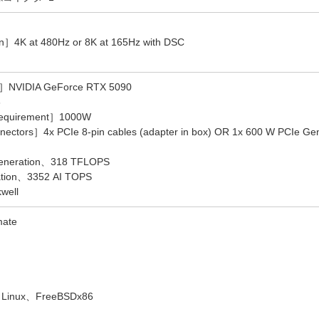
n］4K at 480Hz or 8K at 165Hz with DSC
IA GeForce RTX 5090
6
equirement］1000W
ctors］4x PCIe 8-pin cables (adapter in box) OR 1x 600 W PCIe Gen
Generation、318 TFLOPS
tion、3352 AI TOPS
well
mate
inux、FreeBSDx86