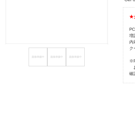
ほしいもの
★
お知らせ
P
増
内
ク
※
お
確