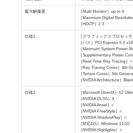
最大解像度
［Multi Monitor］up to 4
［Maxmium Digital Resolutio
［HDCP］2.3
仕様1
［グラフィックスプロセッサ］NVID
［バス］PCI Express 5.0 x1
［Minimum System Power R
［Supplementary Power Conne
［Real-Time Ray Tracing］○
［Ray Tracing Cores］4th 
［Tensor Cores］5th Genera
［NVIDIA Architecture］Black
仕様2
［Microsoft DirectX］12 Ulti
［NVIDIA DLSS］4
［NVIDIA Ansel］○
［NVIDIA FreeStyle］○
［NVIDIA ShadowPlay］○
［対応OS］Windows 11/10、L
［NVIDIA Highlights］○