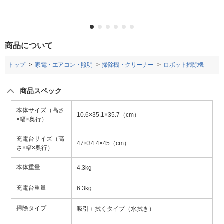
商品について
トップ
家電・エアコン・照明
掃除機・クリーナー
ロボット掃除機
商品スペック
本体サイズ（高さ
10.6×35.1×35.7（cm）
×幅×奥行）
充電台サイズ（高
47×34.4×45（cm）
さ×幅×奥行）
本体重量
4.3kg
充電台重量
6.3kg
掃除タイプ
吸引＋拭くタイプ（水拭き）