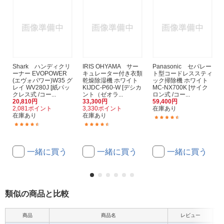
Shark ハンディクリ
IRIS OHYAMA サー
Panasonic セパレー
ーナー EVOPOWER
キュレーター付き衣類
ト型コードレススティ
(エヴォパワー)W35 グ
乾燥除湿機 ホワイト
ック掃除機 ホワイト
レイ WV280J [紙パッ
KIJDC-P60-W [デシカ
MC-NX700K [サイク
クレス式 /コー...
ント（ゼオラ...
ロン式 /コー...
20,810円
33,300円
59,400円
2,081ポイント
3,330ポイント
在庫あり
在庫あり
在庫あり
(38)
(92)
(7)
一緒に買う
一緒に買う
一緒に買う
類似の商品と比較
商品
商品名
レビュー
本