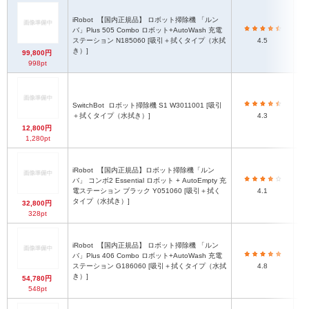
iRobot
【国内正規品】 ロボット掃除機 「ルン
バ」Plus 505 Combo ロボット+AutoWash 充電
ステーション N185060 [吸引＋拭くタイプ（水拭
4.5
き）]
99,800円
998pt
SwitchBot
ロボット掃除機 S1 W3011001 [吸引
＋拭くタイプ（水拭き）]
4.3
12,800円
1,280pt
iRobot
【国内正規品】ロボット掃除機「ルン
バ」 コンボ2 Essential ロボット + AutoEmpty 充
ロボ
電ステーション ブラック Y051060 [吸引＋拭く
4.1
タイプ（水拭き）]
32,800円
328pt
iRobot
【国内正規品】 ロボット掃除機 「ルン
バ」Plus 406 Combo ロボット+AutoWash 充電
ステーション G186060 [吸引＋拭くタイプ（水拭
4.8
き）]
54,780円
548pt