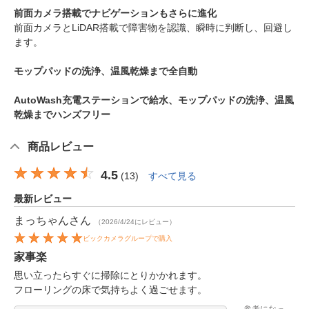
前面カメラ搭載でナビゲーションもさらに進化
前面カメラとLiDAR搭載で障害物を認識、瞬時に判断し、回避し
ます。
モップパッドの洗浄、温風乾燥まで全自動
AutoWash充電ステーションで給水、モップパッドの洗浄、温風
乾燥までハンズフリー
商品レビュー
4.5
(
13
)
すべて見る
最新レビュー
まっちゃん
さん
（2026/4/24にレビュー）
ビックカメラグループで購入
家事楽
思い立ったらすぐに掃除にとりかかれます。
フローリングの床で気持ちよく過ごせます。
参考になっ