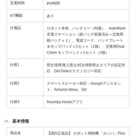
充電時間
約4時間
IoT機能
あり
付属品
ロボット本体、バッテリー（内蔵）、AutoWash
充電ステーション（紙パック装着済み＋交換用
紙パックｘ１）、電源コード、パッドプレート
＆モップパッドｘ1セット（2個）、交換用Dual
Clean モップパッドｘ1セット（2枚）
仕様1
部分清掃/進入禁止/拭き掃除禁止エリアの設定対
応 Dirt Detect テクノロジー対応
仕様2
スマートスピーカー対応：Googleアシスタン
ト、Amazon Alexa、Siri
仕様3
Roomba Homeアプリ
基本情報
商品名
【国内正規品】 ロボット掃除機 「ルンバ」Plus