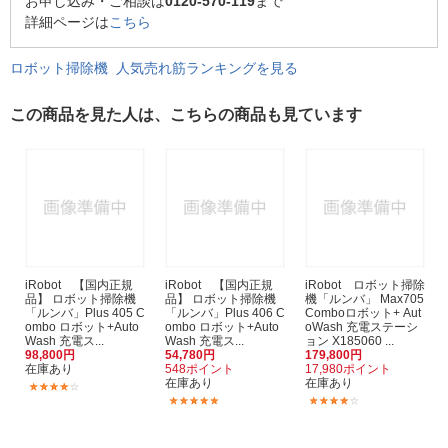
お申し込み・ご相談は
0120-570-119
まで
詳細ページは
こちら
ロボット掃除機 人気売れ筋ランキングを見る
この商品を見た人は、こちらの商品も見ています
iRobot 【国内正規
iRobot 【国内正規
iRobot ロボット掃除
品】 ロボット掃除機
品】 ロボット掃除機
機「ルンバ」 Max705
「ルンバ」Plus 405 C
「ルンバ」Plus 406 C
Comboロボット+ Aut
ombo ロボット+Auto
ombo ロボット+Auto
oWash 充電ステーシ
Wash 充電ス...
Wash 充電ス...
ョン X185060 ...
98,800円
54,780円
179,800円
在庫あり
548ポイント
17,980ポイント
在庫あり
在庫あり
(2)
(4)
(6)