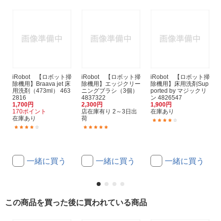
iRobot 【ロボット掃
iRobot 【ロボット掃
iRobot 【ロボット掃
除機用】Braava jet 床
除機用】エッジクリー
除機用】床用洗剤Sup
用洗剤（473ml） 463
ニングブラシ（3個）
ported by マジックリ
2816
4837322
ン 4826547
1,700円
2,300円
1,900円
170ポイント
店在庫有り 2～3日出
在庫あり
在庫あり
荷
(8)
(81)
(1)
一緒に買う
一緒に買う
一緒に買う
この商品を買った後に買われている商品