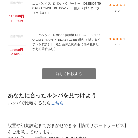
エコバックス
ロボットクリーナー DEEBOT T9
0 PRO OMNI DEX95-12EE [吸引＋拭くタイプ
5.0
（水拭き）]
119,800円
11,980pt
エコバックス
ロボット掃除機 DEEBOT T30 PR
O OMNI ホワイト DDX14-12EE [吸引＋拭くタイ
プ（水拭き）] 【処分品のため外装に傷や色あせ
4.5
がある場合あり】
69,800円
6,980pt
詳しく比較する
あなたに合ったルンバを見つけよう
ルンバで比較するなら
こちら
設置や初期設定までおまかせできる【訪問サポートサービス】
をご用意しております。