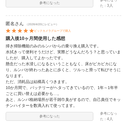
参考になった
3人
た：
匿名
さん
（2026/4/20にレビュー）
ビックカメラグループで購入
購入後10ヶ月間使用した感想
掃き掃除機能のみのルンバからの乗り換え購入です。
水拭きって便利そうだけど、実際どうなんだろう？と思っていま
したが、購入してよかったです。
懸念だった水浸しになるということもなく、床がピカピカにな
り、ルンバが終わったあとに歩くと、ツルっと滑って転びそうに
なります。
ただ、消耗品は結構高くつきます。
10か月間で、バッテリーがヘタってきているので、1年～1年半
ごとに買い替えは必要かも…。
あと、ルンバ格納場所が若干雑巾臭がするので、自己責任でキッ
チンハイターを数滴入れて使ってます。
参考になっ
参考になった
4人
た：