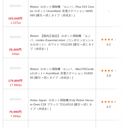
iRobot
ロボット掃除機 「ルンバ」Plus 515 Com
幅
bo ロボット+AutoWash 充電ステーション N285
-
060 [吸引＋拭くタイプ（水拭き）]
103,645円
1,037pt
iRobot
【国内正規品】 ロボット掃除機 「ルン
バ」combo Essential robot（コンボエッセンシャ
ルロボット） ホワイト Y011260 [吸引＋拭くタイ
4.2
プ（水拭き）]
29,400円
294pt
iRobot
ロボット掃除機「ルンバ」 Max705Comb
ロボ
oロボット+ AutoWash 充電ステーション X1850
3.8
60 [吸引＋拭くタイプ（水拭き）]
179,800円
17,980pt
Anker Japan
ロボット掃除機 Eufy Robot Vacuu
m Omni C28 ブラック T211A510 [吸引＋拭くタ
4.3
イプ（水拭き）]
79,990円
7,999pt