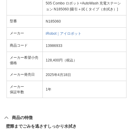
505 Combo ロボット+AutoWash 充電ステーシ
ョン N185060 [吸引＋拭くタイプ（水拭き）]
型番
N185060
メーカー
iRobot｜アイロボット
商品コード
13986933
メーカー希望小売
128,400円（税込）
価格
メーカー発売日
2025年4月18日
メーカー
1年
保証年数
商品の特徴
壁際までごみを逃さすしっかり水拭き