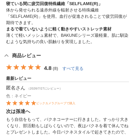
寝ている間に疲労回復特殊繊維「SELFLAME(R)」
体から発せられる遠赤外線を輻射させる特殊繊維
「SELFLAME(R)」を使用。血行が促進されることで疲労回復が
期待できます。
まるで着ていないように軽く動きやすいストレッチ素材
薄くて軽いメッシュ素材で、BAKUNEシリーズ最軽量。肌に馴染
むような気持ちの良い肌触りを実現しました。
商品レビュー
4.8
(
8
)
すべて見る
最新レビュー
匿名
さん
（2026/7/27にレビュー）
色：ネイビー
ビックカメラグループで購入
次は孫達へ
もう自信をもって、バクネコーナーに行きました。すっかり大き
くなり、部活動もしばらくないので、夜はバクネを着て休んでね
とプレゼントしました。今日バクネスタイルで起きてきたので、