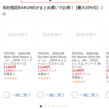
当社指定BAKUNEがまとめ買いでお得！
[最大10%引]
詳
細
TENTIAL BAKUNE
TENTIAL BAKUNE
TENTIAL BAKUNE
T
Mesh Short Sleeve 上
Dry Men Short Sleeve
Dry Women Short Sle
Dr
（L）_25SS ブラック
上（L）_25SS ネイビ
eve 上（M）_25SS
上
[メンズ /Lサイズ]
ー [メンズ /Lサイズ]
ピンク [レディース /M
ビ
11,990円
11,440円
サイズ]
ズ
1,199ポイント
1,144ポイント
11,440円
1
在庫あり
在庫あり
1,144ポイント
1
在庫あり
在
(8)
(11)
(12)
一緒に買う
一緒に買う
一緒に買う