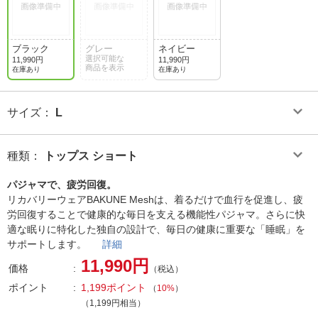
ブラック
グレー
ネイビー
選択可能な
11,990円
11,990円
商品を表示
在庫あり
在庫あり
サイズ
：
L
種類
：
トップス ショート
パジャマで、疲労回復。
リカバリーウェアBAKUNE Meshは、着るだけで血行を促進し、疲
労回復することで健康的な毎日を支える機能性パジャマ。さらに快
適な眠りに特化した独自の設計で、毎日の健康に重要な「睡眠」を
サポートします。
詳細
11,990円
価格
（税込）
ポイント
1,199ポイント
（
10%
）
（1,199円相当）