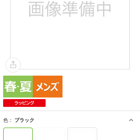
色
：
ブラック