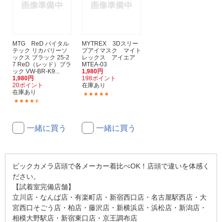
MTG ReD バイタル
MYTREX 3Dスリー
テック リカバリーソ
プアイマスク マイト
ックス ブラック 25-2
レックス アイエア
7 ReD（レッド）ブラ
MTEA-03
ック VW-BR-K9...
1,980円
1,980円
198ポイント
20ポイント
在庫あり
在庫あり
(3)
(16)
一緒に買う
一緒に買う
ビックカメラ店頭で各メーカー着比べOK！店頭で違いを体感く
ださい。
【試着室完備店舗】
立川店・なんば店・有楽町店・新宿西口店・名古屋駅西店・大
宮西口そごう店・柏店・藤沢店・新横浜店・浜松店・新潟店・
相模大野駅店・新宿東口店・京王調布店