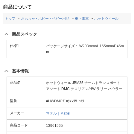
商品について
トップ
おもちゃ・ホビー・ベビー用品
車・電車
ホットウィール
商品スペック
仕様1
パッケージサイズ： W203mm×H165mm×D46m
m
基本情報
商品名
ホットウィール JBM35 チームトランスポート
アソート DMC デロリアン/HW ラリー ハウラー
型番
#HWDMCﾃﾞﾛﾘｱﾝﾗﾘｰﾊｳﾗｰ
メーカー
マテル｜Mattel
商品コード
13961565