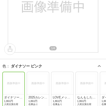
1/4
色
：
ダイナソー ピンク
ダイナソー
2025カレンダ
LOVEメッセ
なんもしたく
ダ
ピンク
ー
ージ
ない
グ
1,861円
1,861円
1,861円
1,861円
1,8
入荷次第出荷
在庫あり
在庫あり
入荷次第出荷
在