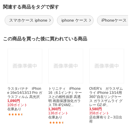
関連する商品をタグで探す
スマホケース iphone
iphone ケース
iPhoneケース 
この商品を買った後に買われている商品
ラスタバナナ iPhon
トリニティ iPhone
OVER’s ガラスザム
e 16e/14/13/13 Pro ガ
16（6.1インチ）ケー
ライ iPhone 13/14用
ラスフィルム 高光沢
スとの相性抜群 高透
360°自在リングケー
1,090円
明 画面保護強化ガラ
ス ガラスザムライ グ
109ポイント
ス TR-IP24M2...
レー GZ-IP...
在庫あり
1,360円
3,580円
136ポイント
358ポイント
(22)
在庫あり
店在庫有り 2～3日出
荷
(62)