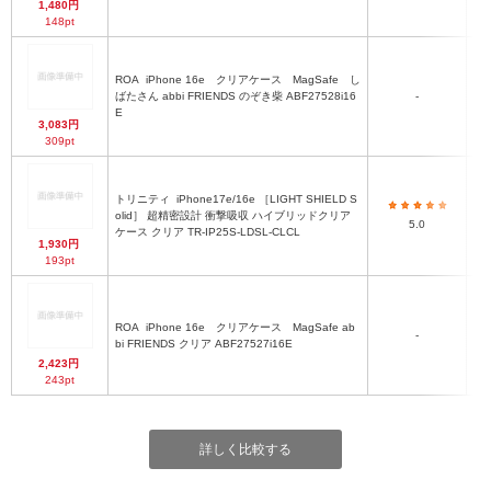
1,480円
148pt
ROA
iPhone 16e クリアケース MagSafe し
ばたさん abbi FRIENDS のぞき柴 ABF27528i16
-
E
3,083円
309pt
トリニティ
iPhone17e/16e ［LIGHT SHIELD S
olid］ 超精密設計 衝撃吸収 ハイブリッドクリア
5.0
ケース クリア TR-IP25S-LDSL-CLCL
1,930円
193pt
ROA
iPhone 16e クリアケース MagSafe ab
-
bi FRIENDS クリア ABF27527i16E
2,423円
243pt
詳しく比較する