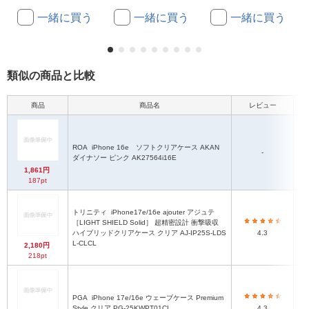
一緒に買う
一緒に買う
一緒に買う
類似の商品と比較
商品
商品名
レビュー
ROA
iPhone 16e ソフトクリアケース AKAN
-
ダイナソー ピンク AK27564i16E
1,861円
187pt
トリニティ
iPhone17e/16e ajouter アジュテ
［LIGHT SHIELD Solid］ 超精密設計 衝撃吸収
ハイブリッドクリアケース クリア AJ-IP25S-LDS
4.3
L-CLCL
2,180円
218pt
PGA
iPhone 17e/16e ウェーブケース Premium
Style クリア PG-25KWPT01CL
4.3