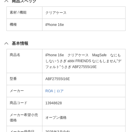
商品スペック
素材 / 機能
クリアケース
機種
iPhone 16e
基本情報
商品名
iPhone 16e クリアケース MagSafe なにも
しないうさぎ abbi FRIENDS なにもしません”デ
フォルト”うさぎ ABF27555i16E
型番
ABF27555I16E
メーカー
ROA｜ロア
商品コード
13948628
メーカー希望小売
オープン価格
価格
メーカー発売日