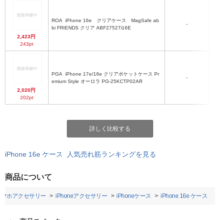
ROA
iPhone 16e クリアケース MagSafe ab
-
bi FRIENDS クリア ABF27527i16E
2,423円
243pt
PGA
iPhone 17e/16e クリアポケットケース Pr
-
emium Style オーロラ PG-25KCTP02AR
2,020円
202pt
詳しく比較する
iPhone 16e ケース 人気売れ筋ランキングを見る
商品について
スマホアクセサリー
iPhoneアクセサリー
iPhoneケース
iPhone 16e ケース