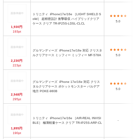
トリニティ
iPhone17e/16e ［LIGHT SHIELD S
olid］ 超精密設計 衝撃吸収 ハイブリッドクリア
5.0
ケース クリア TR-IP25S-LDSL-CLCL
1,930円
193pt
グルマンディーズ
iPhone17e/16e 対応 クリスタ
ルクリアケース ミッフィー ミッフィー MF-578A
5.0
2,230円
223pt
グルマンディーズ
iPhone 17e/16e 対応 クリス
タルクリアケース ポケットモンスター パルデア
5.0
地方 POKE-980B
2,948円
295pt
トリニティ
iPhone17e/16e ［AIR-REAL INVISI
-
BLE］ 極薄軽量ケース クリア TR-IP25S-ARP-CL
1,895円
190pt