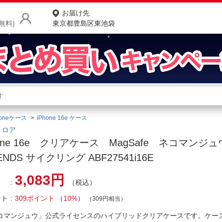
お届け先
無料)
東京都豊島区東池袋
商品をさがす
ランキングからさがす
ネ
honeケース
iPhone 16e ケース
カテゴリ一覧からさがす
ポ
｜ロア
hone 16e クリアケース MagSafe ネコマンジュウ 
店
ENDS サイクリング ABF27541i16E
お
3,083円
（税込）
お客様サポート
ント
309ポイント
（
10%
）
（309円相当）
ご利用ガイド
コマンジュウ」公式ライセンスのハイブリッドクリアケースです。ケー