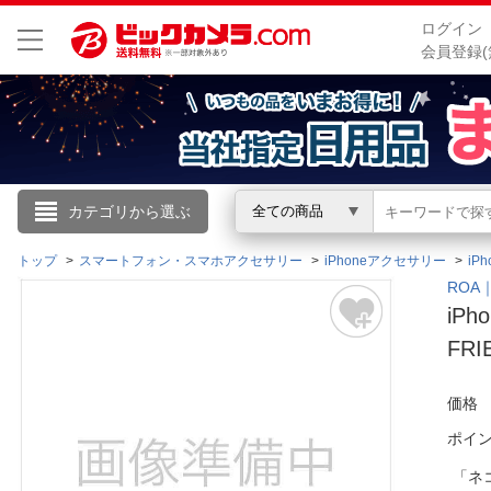
ログイン
会員登録(
こんにちは
カテゴリから選ぶ
全ての商品
ログイン
トップ
スマートフォン・スマホアクセサリー
iPhoneアクセサリー
iP
ROA
iP
新規会員登録
FRI
会員メニュー
価格
お買いもの履歴
ポイ
閲覧履歴
「ネ