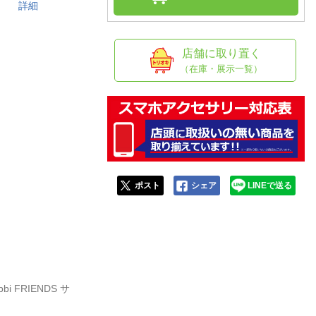
人窓口
す。
詳細
R情報
店舗に取り置く
（在庫・展示一覧）
nglish / 中文
ポスト
シェア
LINEで送る
i FRIENDS サ