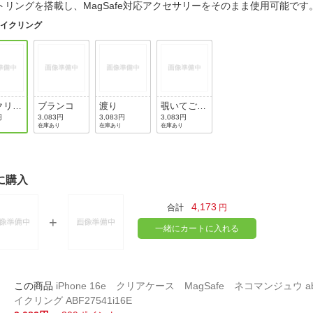
法
トリングを搭載し、MagSafe対応アクセサリーをそのまま使用可能で
よくある質問・お問合せ
サイクリング
I
ご利用規約
E
クリン
ブランコ
渡り
覗いてごら
ん
円
3,083円
3,083円
3,083円
在庫あり
在庫あり
在庫あり
に購入
4,173
合計
円
一緒にカートに入れる
iPhone 16e クリアケース MagSafe ネコマンジュウ abb
イクリング ABF27541i16E