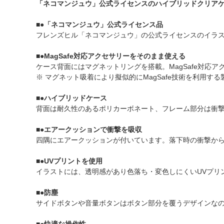
「ネコマンジュウ」公式ライセンスのハイブリッドクリアケ
■●「ネコマンジュウ」公式ライセンス品
フレンズヒル「ネコマンジュウ」の公式ライセンスのイラ
■●MagSafe対応アクセサリーをそのまま使える
ケース背面にはマグネットリングを搭載。MagSafe対応
※ マグネット吸着により擬似的にMagSafe技術を利用す
■●ハイブリッドケース
背面は耐久性のあるポリカーボネート、フレーム部分は衝撃
■●エアークッションで衝撃を吸収
四隅にエアークッションが付いています。落下時の衝撃からi
■●UVプリントを使用
イラストには、透明感があり色落ち・変色しにくいUVプリ
■●防塵
サイドボタンや音量ボタンはボタン部分を覆うデザインな