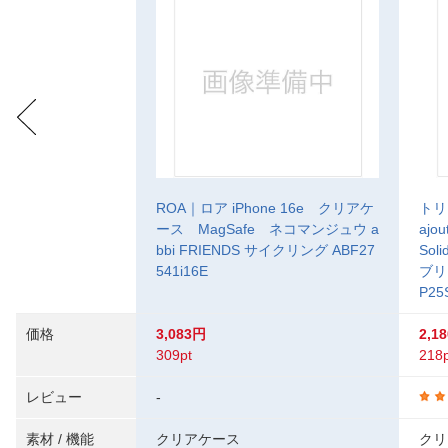
ROA｜ロア iPhone 16e クリアケ
トリニ
ース MagSafe ネコマンジュウ a
ajo
bbi FRIENDS サイクリング ABF27
So
541i16E
ブリ
P25
価格
3,083円
2,1
309pt
218p
レビュー
-
素材 / 機能
クリアケース
クリ