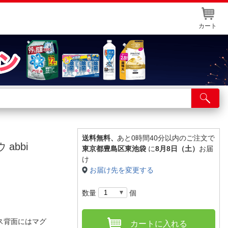
カート
店舗サービス
ット取り置き
イントカードWEB登録
送料無料、
あと0時間40分以内のご注文で
abbi
東京都豊島区東池袋
に
8月8日（土）
お届
舗情報・店舗一覧
け
お届け先を変更する
取り寄せ品入荷状況照会
数量
個
ス背面にはマグ
カートに入れる