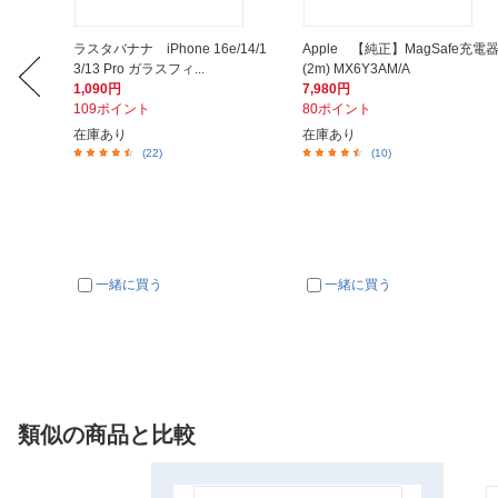
nd ストラ
ラスタバナナ iPhone 16e/14/1
Apple 【純正】MagSafe充電
3/13 Pro ガラスフィ...
(2m) MX6Y3AM/A
1,090円
7,980円
109ポイント
80ポイント
在庫あり
在庫あり
(22)
(10)
一緒に買う
一緒に買う
類似の商品と比較