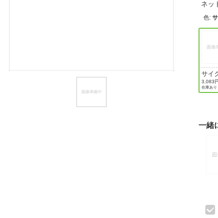
ネッ
ほしいもの
色
:
お知らせ
サイ
グ
3,083
在庫あり
一緒