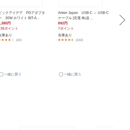
ビックアイデア PDアダプタ
Anker Japan USB-C ⇔ USB-C
CIO U
ー 30W ホワイト BIT-A...
ケーブル [充電 /転送 ...
[充電 /転送
2,380円
692円
1,980
238ポイント
7ポイント
20ポイ
在庫あり
在庫あり
店在庫有
(22)
(132)
一緒に買う
一緒に買う
一