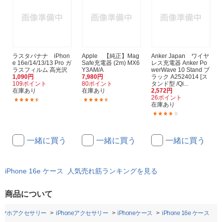
ラスタバナナ iPhon
Apple 【純正】Mag
Anker Japan ワイヤ
e 16e/14/13/13 Pro ガ
Safe充電器 (2m) MX6
レス充電器 Anker Po
ラスフィルム 高光沢
Y3AM/A
werWave 10 Stand ブ
1,090円
7,980円
ラック A2524014 [ス
109ポイント
80ポイント
タンド型 /Qi...
在庫あり
在庫あり
2,572円
26ポイント
(22)
(10)
在庫あり
(25)
一緒に買う
一緒に買う
一緒に買う
iPhone 16e ケース 人気売れ筋ランキングを見る
商品について
スマホアクセサリー
iPhoneアクセサリー
iPhoneケース
iPhone 16e ケース