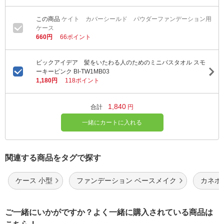
ケイト カバーシールド パウダーファンデーション用
ケース
660円
66ポイント
ビックアイデア 髪をいたわる人のためのミニバスタオル スモ
ーキーピンク BI-TW1MB03
1,180円
118ポイント
1,840
合計
円
一緒にカートに入れる
関連する商品をタグで探す
ケース 小型
ファンデーション ベースメイク
カネボ
ご一緒にいかがですか？よく一緒に購入されている商品は