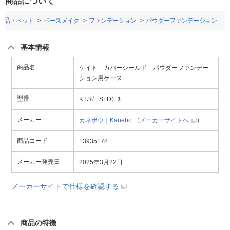
商品について
粧品・ペット
ベースメイク
ファンデーション
パウダーファンデーション
基本情報
商品名
ケイト カバーシールド パウダーファンデー
ション用ケース
型番
KTｶﾊﾞｰSFDｹｰｽ
メーカー
カネボウ｜Kanebo
（
メーカーサイトへ
）
商品コード
13935178
メーカー発売日
2025年3月22日
メーカーサイトで仕様を確認する
商品の特徴