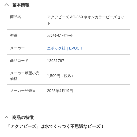
基本情報
商品名
アクアビーズ AQ-369 ネオンカラービーズセッ
ト
型番
ﾈｵﾝｶﾗｰﾋﾞｰｽﾞｾｯﾄ
メーカー
エポック社｜EPOCH
商品コード
13931787
メーカー希望小売
1,500円（税込）
価格
メーカー発売日
2025年4月19日
商品の特徴
「アクアビーズ」は水でくっつく不思議なビーズ！