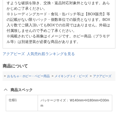
すような破損を除き、交換・返品対応対象外となります。あら
かじめご了承ください。
※トレーディングカード・食玩・缶バッチ等は【BOX販売】等
の記載がない限りパック・個数単位での販売となります。BOX
入り数でご購入頂いてもBOXでの出荷ではありません。外箱は
付属致しませんので予めご了承ください。
※掲載されている画像はイメージです。ホビー商品（プラモデ
ル等）は別途塗装が必要な商品があります。
アクアビーズ 人気売れ筋ランキングを見る
商品について
プ
おもちゃ・ホビー・ベビー用品
メイキングトイ・ビーズ
アクアビーズ
商品スペック
仕様1
パッケージサイズ： W140mm×H180mm×D30m
m