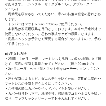
があります。（シングル・セミダブル：1人、ダブル・クイー
ン：2人）
・乳幼児を寝かさないでください。床への転落や窒息の恐れがあ
ります。
・トッパーはマットレスの上でのみご使用ください。
・本製品は家庭用寝具を目的としております。本来の用途以外で
使用しないでください。思わぬ事故やケガの原因になります。
・商品スペックは予告なく変更する場合がございますので、予め
ご了承ください。
■お手入れ方法
・2週間～1か月に一度、マットレスを風通しの良い場所に立て掛
けて、底面の湿気を乾燥させてください。（厚さ20cmまで）
・2か月に一度、ヘッド側とフット側をローテーションしてくだ
さい。
・汗や湿気によるカビ、ダニの発生を防ぐため、定期的に室内や
マットレスの換気を行うようにしてください。
・ご使用の際はカバーやベッドパッドをお使いください。
・カバー取り外し不可、洗濯不可。掃除機でゴミやホコリを吸い
取り、ファブリッククリーナーでお手入れしてください。