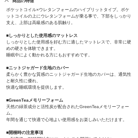
商品の特徴
ポケットコイル×ウレタンフォームのハイブリットタイプ。ポケ
ットコイルの上にウレタンフォームが乗る事で、下部をしっかり
支え、上部は高級感のある肌触り。
■しっかりとした使用感のマットレス
しっかりとした使用感を好む方に適したマットレスで、非常に硬
めの硬さを体験できます。
睡眠中によく動かれる方にもおすすめです。
■ニットジャガード生地のカバー
柔らかく豊かな質感のニットジャガード生地のカバーは、通気性
と耐久性に優れ、
快適な睡眠環境を提供します。
■GreenTeaメモリーフォーム
天然の緑茶成分と活性炭が配合されたGreenTeaメモリーフォー
ム。
年間を通じて快適で心地よい使用感をお楽しみいただけます。
■開梱時の注意事項