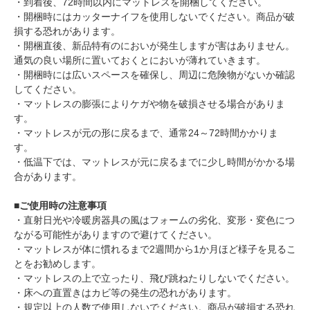
・到着後、72時間以内にマットレスを開梱してください。
・開梱時にはカッターナイフを使用しないでください。商品が破
損する恐れがあります。
・開梱直後、新品特有のにおいが発生しますが害はありません。
通気の良い場所に置いておくとにおいが薄れていきます。
・開梱時には広いスペースを確保し、周辺に危険物がないか確認
してください。
・マットレスの膨張によりケガや物を破損させる場合がありま
す。
・マットレスが元の形に戻るまで、通常24～72時間かかりま
す。
・低温下では、マットレスが元に戻るまでに少し時間がかかる場
合があります。
■ご使用時の注意事項
・直射日光や冷暖房器具の風はフォームの劣化、変形・変色につ
ながる可能性がありますので避けてください。
・マットレスが体に慣れるまで2週間から1か月ほど様子を見るこ
とをお勧めします。
・マットレスの上で立ったり、飛び跳ねたりしないでください。
・床への直置きはカビ等の発生の恐れがあります。
・規定以上の人数で使用しないでください。商品が破損する恐れ