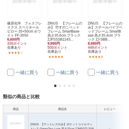
篠原化学 フォスフレ
ZINUS 【フレームの
ZINUS 【フレームの
イクス スペリオール
み】 竹すのこベッド
み】スチールパイプベ
ピロー 35×50cm ホワ
フレーム SmartBase
ッドフレーム SmartB
イト FF-3550
高さ35.6cm ブラック
ase 高さ35.4cm ブラ
6,600円
ZJFSSSB114S...
ック ZJ-SBB...
330ポイント
9,990円
8,980円
在庫あり
500ポイント
449ポイント
在庫あり
在庫あり
(1)
(1)
(11)
一緒に買う
一緒に買う
一緒に買う
類似の商品と比較
商品
商品名
レビュー
サイ
ZINUS
【マットレスのみ】ポケットコイルマッ
トレス GreenTea Luxe 高さ20cm ZJMSGTLS08
-