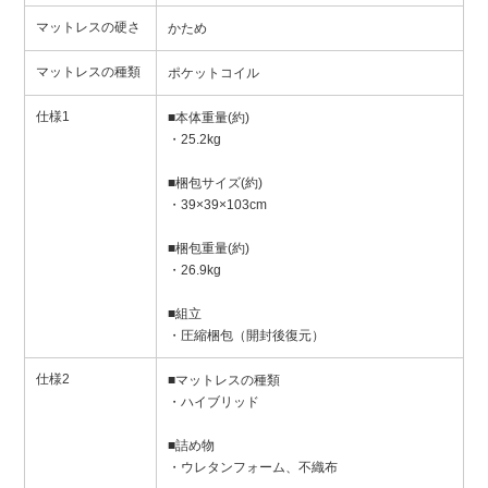
マットレスの硬さ
かため
マットレスの種類
ポケットコイル
仕様1
■本体重量(約)
・25.2kg
■梱包サイズ(約)
・39×39×103cm
■梱包重量(約)
・26.9kg
■組立
・圧縮梱包（開封後復元）
仕様2
■マットレスの種類
・ハイブリッド
■詰め物
・ウレタンフォーム、不織布