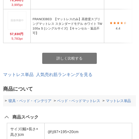
79,900円
3,995pt
FRANCEBED
【マットレスのみ】高密度スプリ
ングマットレス スタンダードモデル ホワイト TW
100a S [シングルサイズ] 【キャンセル・返品不
4.4
可】
57,830円
5,783pt
詳しく比較する
マットレス単品 人気売れ筋ランキングを見る
商品について
プ
寝具・ベッド・インテリア
ベッド・ベッドマットレス
マットレス単品
商品スペック
サイズ(幅×長さ×
(約)97×195×20cm
高さ)cm