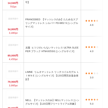
可】
14,040円
702pt
FRANCEBED
【マットレスのみ】たためるスプ
リングマットレス シルバー FD-W02 S [シングル
4.6
サイズ]
34,800円
3,480pt
太陽
ヒツジのいらないマットレス ULTRA SLEE
PER ブラック HTM-005SG [シングルサイズ]
4.0
89,000円
4,450pt
LIMNE
リムネマットレス リッチコイルモデル Ｌ
ＩＭＮＥ [シングルサイズ] 【120日間完全返金保
3.0
証】
79,900円
3,995pt
NELL
【マットレスのみ】NELLマットレス [シン
グルサイズ] 【120日間フリートライアル対象】
5.0