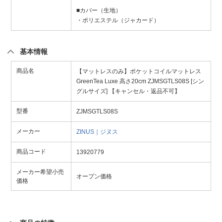
■カバー（生地）
・ポリエステル（ジャカード）
基本情報
商品名
【マットレスのみ】ポケットコイルマットレス
GreenTea Luxe 高さ20cm ZJMSGTLS08S [シン
グルサイズ] 【キャンセル・返品不可】
型番
ZJMSGTLS08S
メーカー
ZINUS｜ジヌス
商品コード
13920779
メーカー希望小売
オープン価格
価格