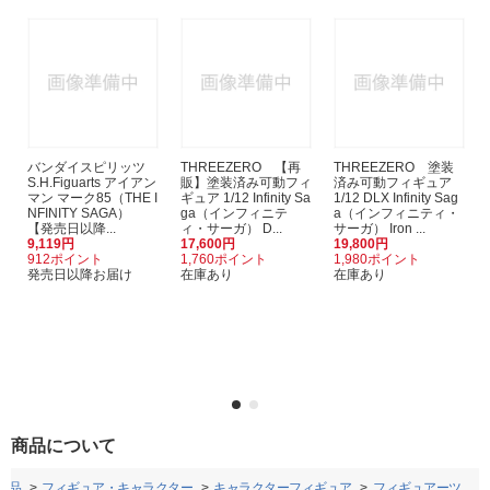
バンダイスピリッツ
THREEZERO 【再
THREEZERO 塗装
S.H.Figuarts アイアン
販】塗装済み可動フィ
済み可動フィギュア
マン マーク85（THE I
ギュア 1/12 Infinity Sa
1/12 DLX Infinity Sag
NFINITY SAGA）
ga（インフィニテ
a（インフィニティ・
【発売日以降...
ィ・サーガ） D...
サーガ） Iron ...
9,119円
17,600円
19,800円
912ポイント
1,760ポイント
1,980ポイント
発売日以降お届け
在庫あり
在庫あり
商品について
用品
フィギュア・キャラクター
キャラクターフィギュア
フィギュアーツ