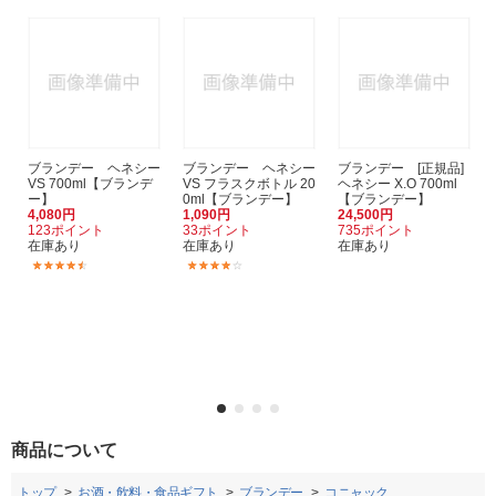
ブランデー ヘネシー
ブランデー ヘネシー
ブランデー [正規品]
VS 700ml【ブランデ
VS フラスクボトル 20
ヘネシー X.O 700ml
ー】
0ml【ブランデー】
【ブランデー】
4,080円
1,090円
24,500円
123ポイント
33ポイント
735ポイント
在庫あり
在庫あり
在庫あり
(4)
(6)
商品について
トップ
お酒・飲料・食品ギフト
ブランデー
コニャック