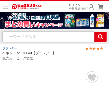
ログイン
会員登録(無料)
ブランデー
1
ヘネシー VS 700ml【ブランデー】
販売元：ビック酒販