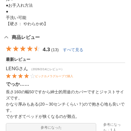
●お手入れ方法
●
手洗い可能
【硬さ： やわらかめ】
商品レビュー
4.3
(
13
)
すべて見る
最新レビュー
LENG
さん
（2026/2/14にレビュー）
ビックカメラグループで購入
でっか……
長さ160の幅50ですから紳士的用途のカバーですとジャストサイ
ズです。
かなり厚みもある(20～30センチくらい？)ので抱き心地も良いで
す。
でかすぎてベッドが狭くなるのが難点。
参考になっ
参考になった
1人
た：