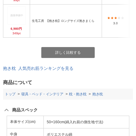
99pt
50
生毛工房
【抱き枕】ロングサイズ抱きまくら
れ
3.0
6,980円
349pt
詳しく比較する
抱き枕 人気売れ筋ランキングを見る
商品について
トップ
寝具・ベッド・インテリア
枕・抱き枕
抱き枕
商品スペック
本体サイズ(cm)
50×160cm(綿入れ前の側生地寸法)
中身
ポリエステル綿