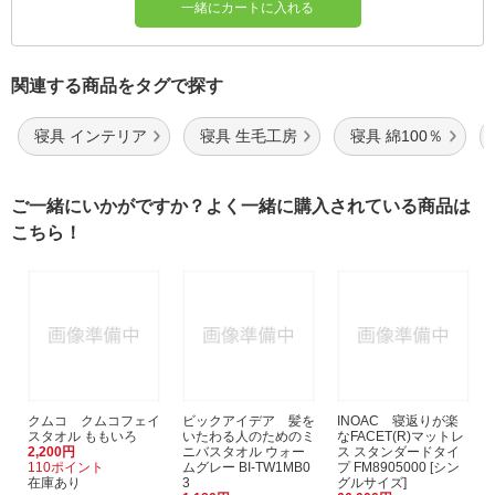
一緒にカートに入れる
関連する商品をタグで探す
寝具 インテリア
寝具 生毛工房
寝具 綿100％
ご一緒にいかがですか？よく一緒に購入されている商品は
こちら！
クムコ クムコフェイ
ビックアイデア 髪を
INOAC 寝返りが楽
スタオル ももいろ
いたわる人のためのミ
なFACET(R)マットレ
2,200円
ニバスタオル ウォー
ス スタンダードタイ
110ポイント
ムグレー BI-TW1MB0
プ FM8905000 [シン
在庫あり
3
グルサイズ]