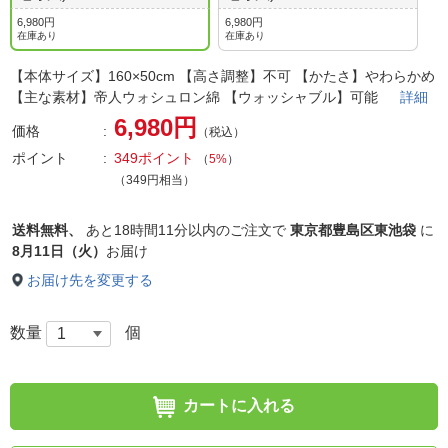
6,980円
6,980円
在庫あり
在庫あり
【本体サイズ】160×50cm 【高さ調整】不可 【かたさ】やわらかめ
【主な素材】帝人ウォシュロン綿 【ウォッシャブル】可能
詳細
6,980円
価格
（税込）
ポイント
349ポイント
（
5%
）
（349円相当）
送料無料、
あと
18時間11分以内
のご注文で
東京都豊島区東池袋
に
8月11日（火）
お届け
お届け先を変更する
数量
個
カートに入れる