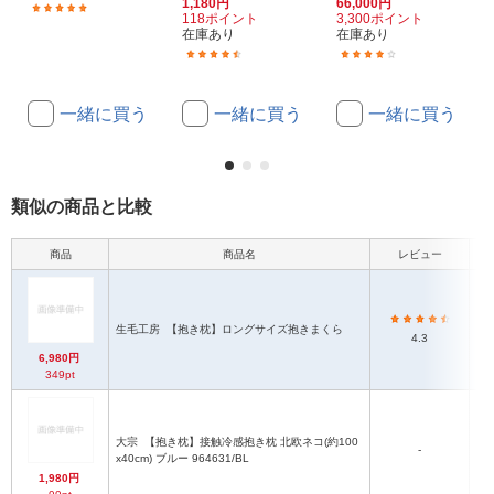
1,180円
66,000円
(1)
118ポイント
3,300ポイント
在庫あり
在庫あり
(32)
(1)
一緒に買う
一緒に買う
一緒に買う
類似の商品と比較
商品
商品名
レビュー
本
50
生毛工房
【抱き枕】ロングサイズ抱きまくら
れ
4.3
6,980円
349pt
大宗
【抱き枕】接触冷感抱き枕 北欧ネコ(約100
-
約
x40cm) ブルー 964631/BL
1,980円