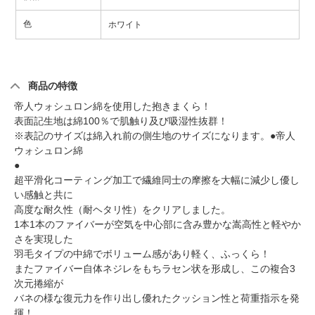
色
ホワイト
商品の特徴
帝人ウォシュロン綿を使用した抱きまくら！
表面記生地は綿100％で肌触り及び吸湿性抜群！
※表記のサイズは綿入れ前の側生地のサイズになります。●帝人
ウォシュロン綿
●
超平滑化コーティング加工で繊維同士の摩擦を大幅に減少し優し
い感触と共に
高度な耐久性（耐ヘタリ性）をクリアしました。
1本1本のファイバーが空気を中心部に含み豊かな嵩高性と軽やか
さを実現した
羽毛タイプの中綿でボリューム感があり軽く、ふっくら！
またファイバー自体ネジレをもちラセン状を形成し、この複合3
次元捲縮が
バネの様な復元力を作り出し優れたクッション性と荷重指示を発
揮！