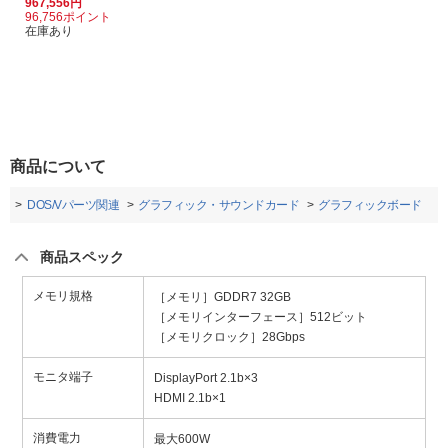
967,556円
96,756ポイント
在庫あり
商品について
ト
DOS/Vパーツ関連
グラフィック・サウンドカード
グラフィックボード
商品スペック
メモリ規格
［メモリ］GDDR7 32GB
［メモリインターフェース］512ビット
［メモリクロック］28Gbps
モニタ端子
DisplayPort 2.1b×3
HDMI 2.1b×1
消費電力
最大600W