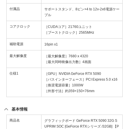
付属品
サポートスタンド、8ピン×4 to 12v-2x6電源ケー
ブル
コアクロック
［CUDAコア］21760ユニット
［ブーストクロック］2565MHz
補助電源
16pin x1
最大解像度
［最大解像度］7680 x 4320
［最大同時映像出力数］4画面
仕様1
［GPU］NVIDIA GeForce RTX 5090
［バスインターフェース］PCI Express 5.0 x16
［推奨電源容量］1000W
［外形寸法］約359×150×76mm
基本情報
商品名
グラフィックボード GeForce RTX 5090 32G S
UPRIM SOC [GeForce RTXシリーズ /32GB] 【P