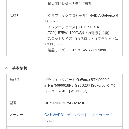
［最大同時映像出力数］4画面
仕様1
［グラフィックプロセッサ］NVIDIA GeForce R
TX 5090
［インターフェース］PCIe 5.0 x16
［TGP］575W (1200W以上の電源を推奨)
［スロットサイズ］3.5スロット（ブラケットは
3スロット）
［製品サイズ］331.9 x 145.6 x 69.9mm
基本情報
商品名
グラフィックボード GeForce RTX 5090 Phanto
m NE75090019R5-GB2020P [GeForce RTXシ
リーズ /32GB] 【PCパーツ】
型番
NE75090019R5GB2020P
メーカー
GAINWARD｜ゲインワード
（
メーカーサイト
へ
）