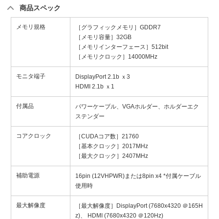
商品スペック
メモリ規格
［グラフィックメモリ］GDDR7
［メモリ容量］32GB
［メモリインターフェース］512bit
［メモリクロック］14000MHz
モニタ端子
DisplayPort 2.1b ｘ3
HDMI 2.1b ｘ1
付属品
パワーケーブル、VGAホルダー、ホルダーエク
ステンダー
コアクロック
［CUDAコア数］21760
［基本クロック］2017MHz
［最大クロック］2407MHz
補助電源
16pin (12VHPWR)または8pin x4 *付属ケーブル
使用時
最大解像度
［最大解像度］DisplayPort (7680x4320 ＠165H
z)、 HDMI (7680x4320 ＠120Hz)